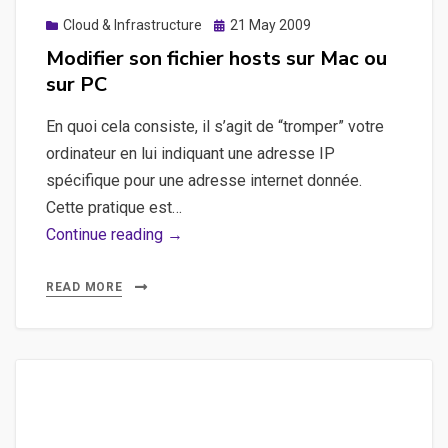
Posted
Cloud & Infrastructure
21 May 2009
on
Modifier son fichier hosts sur Mac ou
sur PC
En quoi cela consiste, il s’agit de “tromper” votre
ordinateur en lui indiquant une adresse IP
spécifique pour une adresse internet donnée.
Cette pratique est…
Modifier
Continue reading →
son
fichier
READ MORE
hosts
sur
Mac
ou
sur