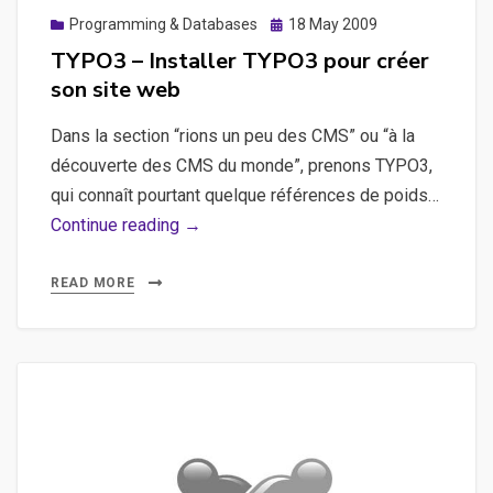
Posted
Programming & Databases
18 May 2009
on
TYPO3 – Installer TYPO3 pour créer
son site web
Dans la section “rions un peu des CMS” ou “à la
découverte des CMS du monde”, prenons TYPO3,
qui connaît pourtant quelque références de poids…
TYPO3
Continue reading →
–
Installer
READ MORE
TYPO3
pour
créer
son
site
web