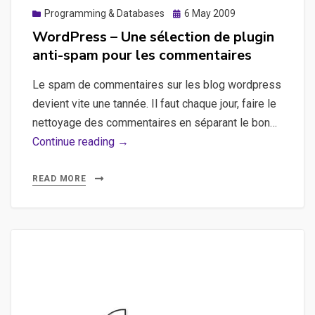
Posted
Programming & Databases
6 May 2009
on
WordPress – Une sélection de plugin
anti-spam pour les commentaires
Le spam de commentaires sur les blog wordpress
devient vite une tannée. Il faut chaque jour, faire le
nettoyage des commentaires en séparant le bon…
WordPress
Continue reading →
–
Une
READ MORE
sélection
de
plugin
anti-
spam
pour
les