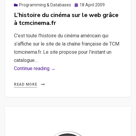
Posted
Programming & Databases
18 April 2009
on
L’histoire du cinéma sur le web grâce
à tcmcinema.fr
C’est toute l’histoire du cinéma américain qui
s’affiche sur le site de la chaîne française de TCM
tcmcinema.fr. Le site propose pour l’instant un
catalogue…
L’histoire
Continue reading →
du
cinéma
READ MORE
sur
le
web
grâce
à
tcmcinema.fr