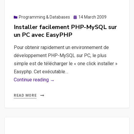
Posted
Programming & Databases
14 March 2009
on
Installer facilement PHP-MySQL sur
un PC avec EasyPHP
Pour obtenir rapidement un environnement de
développement PHP-MySQL sur PC, le plus
simple est de télécharger le « one click installer »
Easyphp. Cet exécutable…
Installer
Continue reading →
facilement
PHP-
READ MORE
MySQL
sur
un
PC