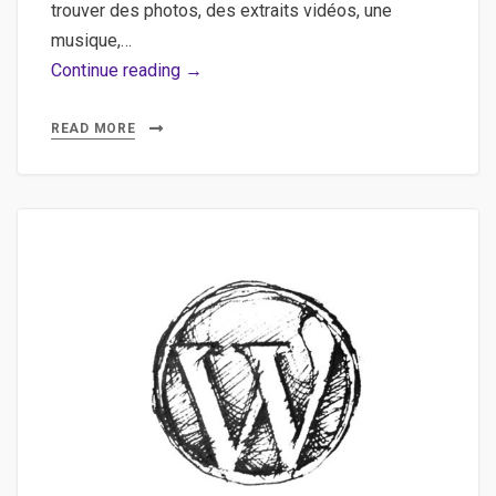
trouver des photos, des extraits vidéos, une
musique,…
Télécharger
Continue reading →
les
vidéos
READ MORE
Youtube,
dailymotion
pour
en
extraire
le
son,
des
images
ou
une
vidéo