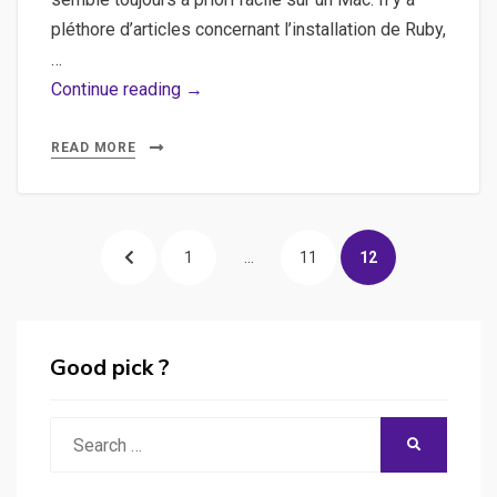
pléthore d’articles concernant l’installation de Ruby,
…
Installer
Continue reading →
Locomotive
sur
READ MORE
Mac
pour
Posts
tester
PREVIOUS
PAGE
PAGE
PAGE
1
…
11
12
l’environnement
pagination
Ruby
PAGE
On
Rails
Good pick ?
(RoR)
Search
SEARCH
for: