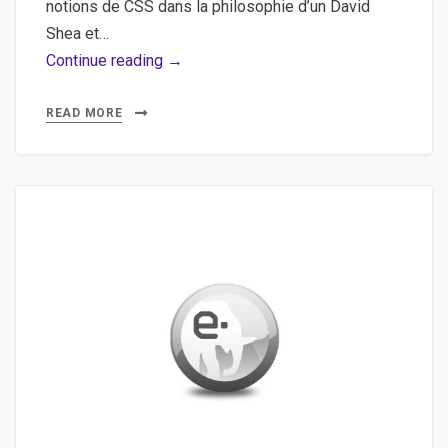
notions de CSS dans la philosophie d’un David
Shea et…
Comprendre
Continue reading →
en
5
READ MORE
minutes
les
principes
du
thème
drupal