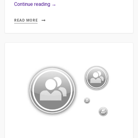
Installer
Continue reading →
MEncoder/MPlayer
sous
READ MORE
windows