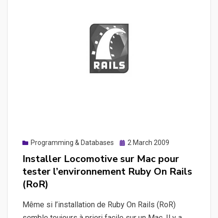
avec
EasyPHP
Posted
Programming & Databases
2 March 2009
on
Installer Locomotive sur Mac pour
tester l’environnement Ruby On Rails
(RoR)
Même si l’installation de Ruby On Rails (RoR)
semble toujours à priori facile sur un Mac. Il y a