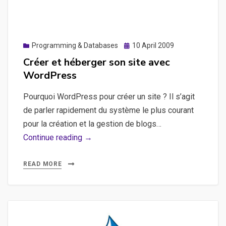
Posted
Programming & Databases
10 April 2009
on
Créer et héberger son site avec
WordPress
Pourquoi WordPress pour créer un site ? Il s’agit
de parler rapidement du système le plus courant
pour la création et la gestion de blogs…
Créer
Continue reading →
et
héberger
READ MORE
son
site
avec
WordPress