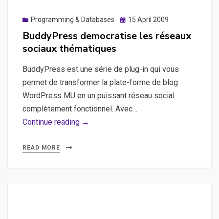
Posted
Programming & Databases
15 April 2009
on
BuddyPress democratise les réseaux
sociaux thématiques
BuddyPress est une série de plug-in qui vous
permet de transformer la plate-forme de blog
WordPress MU en un puissant réseau social
complètement fonctionnel. Avec…
BuddyPress
Continue reading →
democratise
les
READ MORE
réseaux
sociaux
thématiques