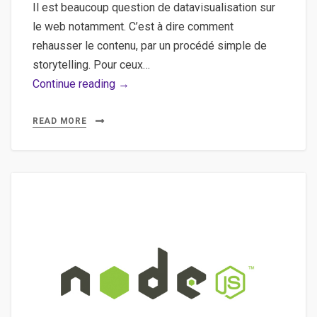
à
Il est beaucoup question de datavisualisation sur
des
le web notamment. C’est à dire comment
API
rehausser le contenu, par un procédé simple de
type
storytelling. Pour ceux…
Amazon
Google
Continue reading →
ou
Chart
MapBox
Tools,
READ MORE
API,
WordPress,
Datavisualisation
–
Créer
des
graphiques
avec
Google
Chart