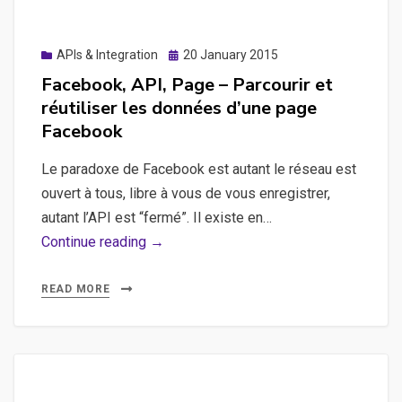
Posted
APIs & Integration
20 January 2015
on
Facebook, API, Page – Parcourir et
réutiliser les données d’une page
Facebook
Le paradoxe de Facebook est autant le réseau est
ouvert à tous, libre à vous de vous enregistrer,
autant l’API est “fermé”. Il existe en…
Facebook,
Continue reading →
API,
Page
READ MORE
–
Parcourir
et
réutiliser