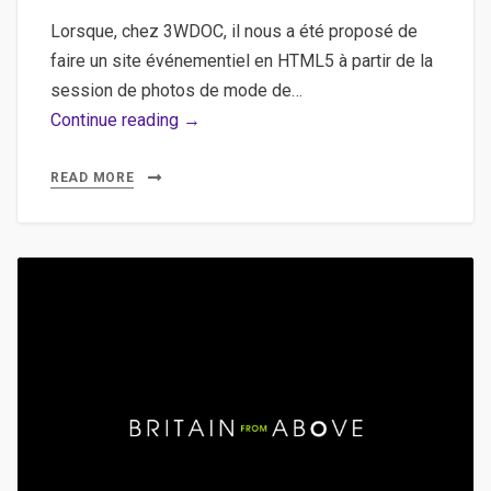
Lorsque, chez 3WDOC, il nous a été proposé de
faire un site événementiel en HTML5 à partir de la
session de photos de mode de…
Les
Continue reading →
exploits
de
READ MORE
Robby
Naish
habillé
par
Tommy
Hilfiger,
un
superbe
site
événementiel