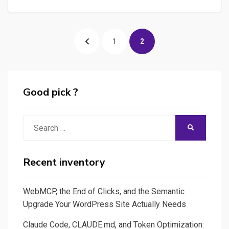
Posts
PREVIOUS
PAGE
PAGE
1
2
pagination
PAGE
Good pick ?
Search
SEARCH
for:
Recent inventory
WebMCP, the End of Clicks, and the Semantic
Upgrade Your WordPress Site Actually Needs
Claude Code, CLAUDE.md, and Token Optimization: