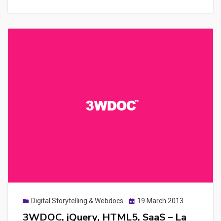
Introduction
rapide
à
la
bibliothèque
JavaScript
Node.js
Posted
Digital Storytelling & Webdocs
19 March 2013
on
3WDOC, jQuery, HTML5, SaaS – La