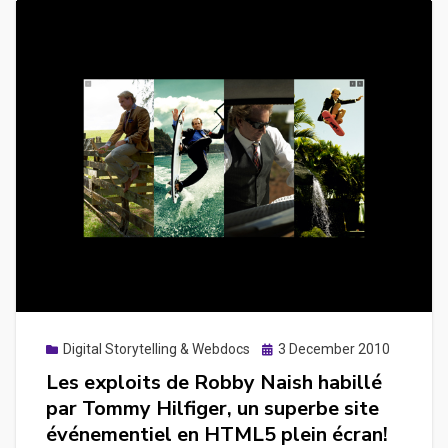
Notions
de
base
de
la
Google
Maps
JavaScript
API
et
une
approche
sur
Posted
Digital Storytelling & Webdocs
3 December 2010
le
on
Les exploits de Robby Naish habillé
datajournalisme
par Tommy Hilfiger, un superbe site
événementiel en HTML5 plein écran!