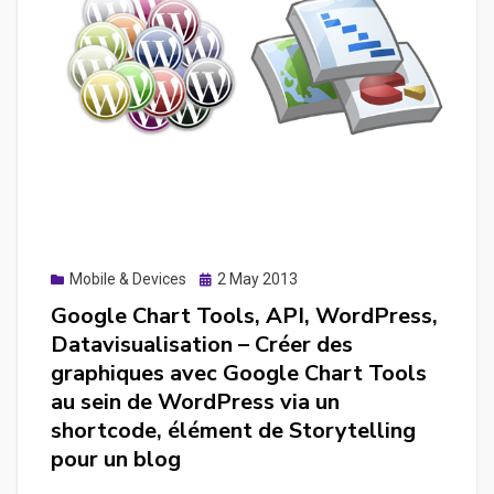
de
page
pour
obtenir
un
flux
JSON
depuis
votre
Posted
Mobile & Devices
2 May 2013
thème
on
Google Chart Tools, API, WordPress,
WordPress
Datavisualisation – Créer des
afin
graphiques avec Google Chart Tools
de
au sein de WordPress via un
se
shortcode, élément de Storytelling
connecter
pour un blog
ultérieurement