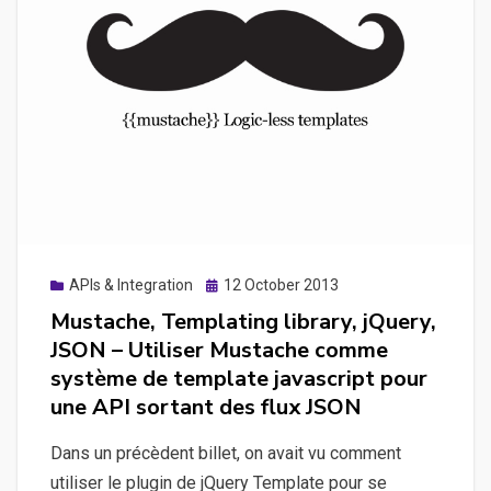
List
puis
récolter
en
JSON,
l’activité
de
plusieurs
comptes
Twitter
Posted
APIs & Integration
12 October 2013
à
on
Mustache, Templating library, jQuery,
l’aide
JSON – Utiliser Mustache comme
de
système de template javascript pour
l’API
une API sortant des flux JSON
Twitter
et
Dans un précèdent billet, on avait vu comment
de
utiliser le plugin de jQuery Template pour se