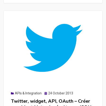
Les
bonnes
pratiques
pour
optimiser
les
performances
d’un
site
ou
d’une
webapp
Posted
APIs & Integration
24 October 2013
on
Twitter, widget, API, OAuth – Créer