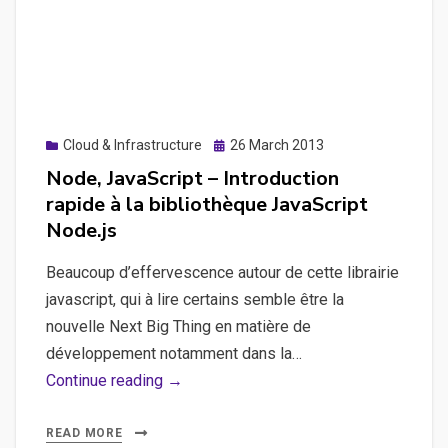
Tools
au
sein
de
WordPress
Posted
Cloud & Infrastructure
26 March 2013
via
on
Node, JavaScript – Introduction
un
rapide à la bibliothèque JavaScript
shortcode,
Node.js
élément
de
Beaucoup d’effervescence autour de cette librairie
Storytelling
javascript, qui à lire certains semble être la
pour
nouvelle Next Big Thing en matière de
un
développement notamment dans la…
blog
Node,
Continue reading →
JavaScript
–
READ MORE