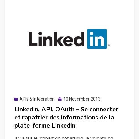
URLs
à
l’aide
des
URL-
Shortener
APIs
Posted
APIs & Integration
10 November 2013
on
Linkedin, API, OAuth – Se connecter
et rapatrier des informations de la
plate-forme Linkedin
Il y avait au départ de cet article, la volonté de