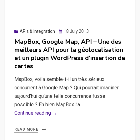
une
API
sortant
des
Posted
APIs & Integration
18 July 2013
flux
on
MapBox, Google Map, API – Une des
JSON
meilleurs API pour la géolocalisation
et un plugin WordPress d’insertion de
cartes
MapBox, voila semble-t-il un très sérieux
concurrent à Google Map ? Qui pourrait imaginer
aujourd’hui qu’une telle concurrence fusse
possible ? Eh bien MapBox l’a…
MapBox,
Continue reading →
Google
Map,
READ MORE
API