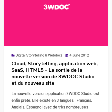
documentation
de
l’API
3WDOC
Posted
Digital Storytelling & Webdocs
4 June 2012
on
Cloud, Storytelling, application web,
SaaS, HTML5 – La sortie de la
nouvelle version de 3WDOC Studio
et du nouveau site
La nouvelle version application 3WDOC Studio est
enfin prête. Elle existe en 3 langues : Français,
Anglais, Espagnol avec de très nombreuses