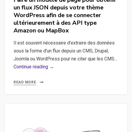
un flux JSON depuis votre thème
WordPress afin de se connecter
ultérieurement à des API type
Amazon ou MapBox
Il est souvent nécessaire d’extraire des données
sous la forme d’un flux depuis un CMS, Drupal,
Joomla ou WordPress pour ne citer que les CMS…
Post,
Continue reading →
JSON,
AJAX,
READ MORE
WordPress,
API
–
Faire
un
modèle