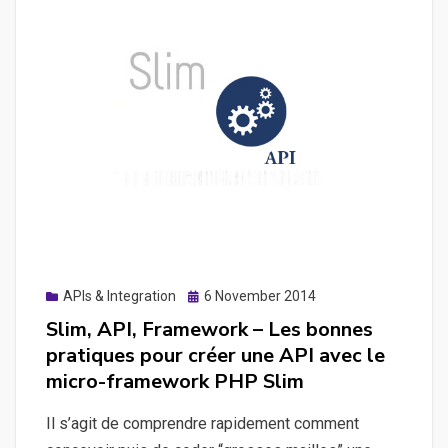
les
données
d’une
page
Facebook
Posted
APIs & Integration
6 November 2014
on
Slim, API, Framework – Les bonnes
pratiques pour créer une API avec le
micro-framework PHP Slim
Il s’agit de comprendre rapidement comment