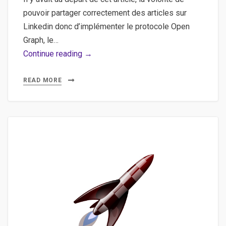
pouvoir partager correctement des articles sur
Linkedin donc d’implémenter le protocole Open
Graph, le…
Linkedin,
Continue reading →
API,
OAuth
READ MORE
–
Se
connecter
et
rapatrier
des
informations
de
la
plate-