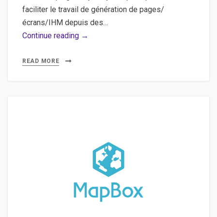
l’authentification
faciliter le travail de génération de pages/
OAuth
écrans/IHM depuis des…
Mustache,
Continue reading →
Templating
library,
READ MORE
jQuery,
JSON
–
Utiliser
Mustache
comme
système
de
template
javascript
pour