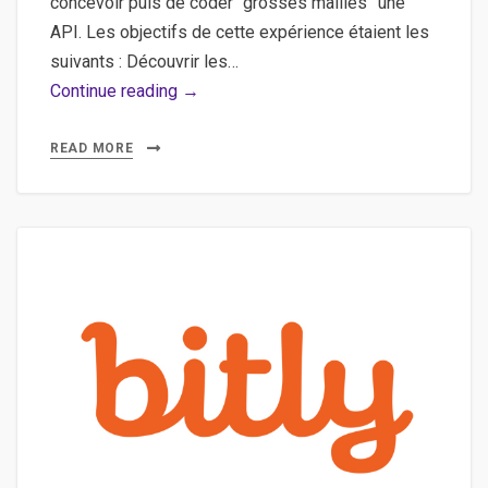
concevoir puis de coder “grosses mailles” une
API. Les objectifs de cette expérience étaient les
suivants : Découvrir les…
Slim,
Continue reading →
API,
Framework
READ MORE
–
Les
bonnes
pratiques
pour
créer
une
API
avec
le
micro-