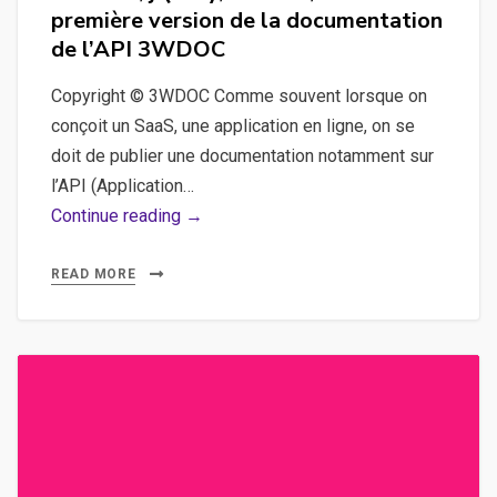
première version de la documentation
de l’API 3WDOC
Copyright © 3WDOC Comme souvent lorsque on
conçoit un SaaS, une application en ligne, on se
doit de publier une documentation notamment sur
l’API (Application…
3WDOC,
Continue reading →
jQuery,
HTML5,
READ MORE
SaaS
–
La
première
version
de
la