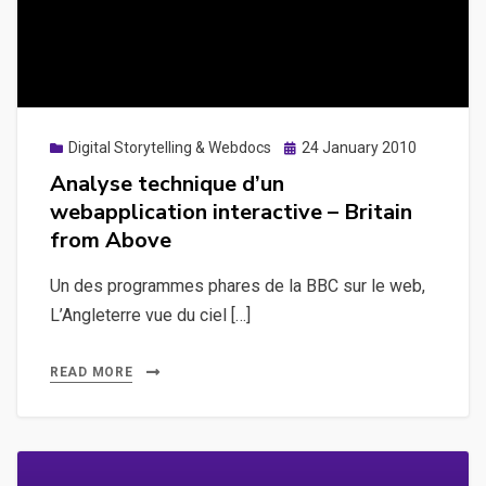
en
HTML5
plein
écran!
Posted
Digital Storytelling & Webdocs
24 January 2010
on
Analyse technique d’un
webapplication interactive – Britain
from Above
Un des programmes phares de la BBC sur le web,
L’Angleterre vue du ciel […]
READ MORE