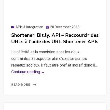
framework
PHP
Slim
Posted
APIs & Integration
20 December 2013
on
Shortener, Bit.ly, API – Raccourcir des
URLs à l’aide des URL-Shortener APIs
La célérité et la concision sont les deux
contraintes à respecter afin d’exister sur les
réseaux sociaux. Il faut être bref et incisif donc il…
Shortener,
Continue reading →
Bit.ly,
API
READ MORE
–
Raccourcir
des