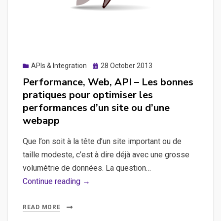
forme
Linkedin
Posted
APIs & Integration
28 October 2013
on
Performance, Web, API – Les bonnes
pratiques pour optimiser les
performances d’un site ou d’une
webapp
Que l’on soit à la tête d’un site important ou de
taille modeste, c’est à dire déjà avec une grosse
volumétrie de données. La question…
Performance,
Continue reading →
Web,
API
READ MORE
–