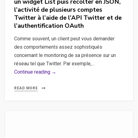
un widget List puis récolter en JSON,
l’activité de plusieurs comptes
Twitter à l’aide de l’API Twitter et de
l’authentification OAuth
Comme souvent, un client peut vous demander
des comportements assez sophistiqués
concernant le monitoring de sa présence sur un
réseau tel que Twitter. Par exemple,…
Twitter,
Continue reading →
widget,
API,
READ MORE
OAuth
–
Créer
un
widget