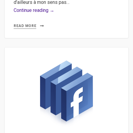
d’ailleurs à mon sens pas…
Youtube,
Continue reading →
API
–
READ MORE
Requêter
l’API
youtube
d’une
playlist