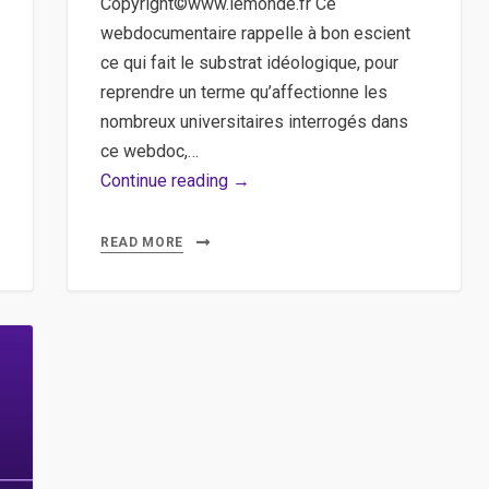
Copyright©www.lemonde.fr Ce
webdocumentaire rappelle à bon escient
ce qui fait le substrat idéologique, pour
reprendre un terme qu’affectionne les
nombreux universitaires interrogés dans
ce webdoc,…
François
Continue reading →
Duprat,
une
READ MORE
histoire
de
l’extrême
droite
–
Un
webdocumentaire
historique