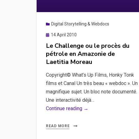
Digital Storytelling & Webdocs
Posted
14 April 2010
on
Le Challenge ou le procès du
pétrole en Amazonie de
Laetitia Moreau
Copyright© What’s Up Films, Honky Tonk
films et Canal Un très beau « webdoc ». Un
magnifique sujet. Un bloc note documenté.
Une interactivité déjà…
Le
Continue reading →
Challenge
ou
READ MORE
le