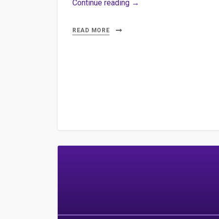
Initiations
Continue reading →
à
3WDOC
READ MORE
Studio
au
CFPJ,
EMI-
CFD,
IHECS