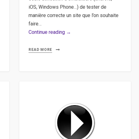
iOS, Windows Phone…) de tester de
manière correcte un site que l’on souhaite
faire…
Mobile,
Continue reading →
Tablette,
Navigateur
READ MORE
–
Ajouter
des
User
Agents
sur
Safari
pour
tester
le