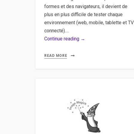
formes et des navigateurs, il devient de
plus en plus difficile de tester chaque
environnement (web, mobile, tablette et TV
connecté).…
Virtual
Continue reading →
Box,
Responsive,
READ MORE
Tablette,
Web,
Mobile
–
Installer
Virtual
Box
pour
visualiser