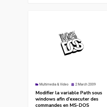
traitement
de
photos
Posted
Multimedia & Video
2 March 2009
on
Modifier la variable Path sous
windows afin d’executer des
commandes en MS-DOS