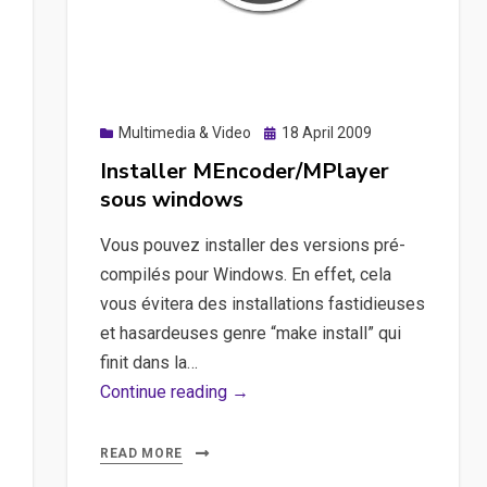
responsive
design
de
votre
site
Posted
Multimedia & Video
18 April 2009
on
Installer MEncoder/MPlayer
sous windows
Vous pouvez installer des versions pré-
compilés pour Windows. En effet, cela
vous évitera des installations fastidieuses
et hasardeuses genre “make install” qui
finit dans la…
Installer
Continue reading →
MEncoder/MPlayer
sous
READ MORE
windows