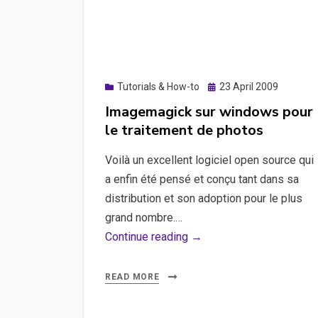
et
tester
l’expérience
utilisateur
(UX)
Posted
Tutorials & How-to
23 April 2009
on
Imagemagick sur windows pour
le traitement de photos
Voilà un excellent logiciel open source qui
a enfin été pensé et conçu tant dans sa
distribution et son adoption pour le plus
grand nombre.…
Imagemagick
Continue reading →
sur
windows
READ MORE
pour
le