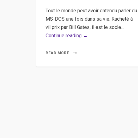
Tout le monde peut avoir entendu parler du
MS-DOS une fois dans sa vie. Racheté à
vil prix par Bill Gates, il est le socle…
Modifier
Continue reading →
la
variable
READ MORE
Path
sous
windows
afin
d’executer
des
commandes
en
MS-
DOS