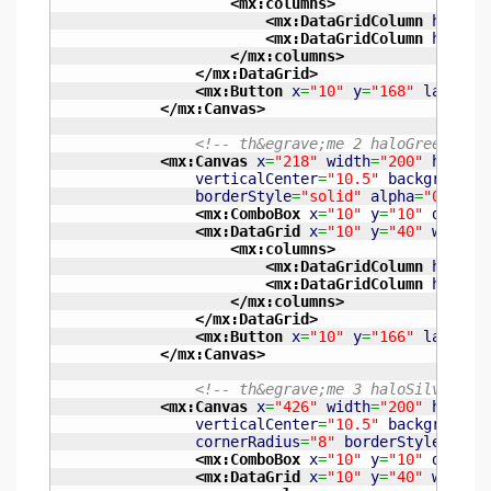
<mx:columns
>
<mx:DataGridColumn
header
<mx:DataGridColumn
header
</mx:columns
>
</mx:DataGrid
>
<mx:Button
x
=
"10"
y
=
"168"
label
=
"
</mx:Canvas
>
<!-- th&egrave;me 2 haloGreen -->
<mx:Canvas
x
=
"218"
width
=
"200"
height
verticalCenter
=
"10.5"
backgroundC
borderStyle
=
"solid"
alpha
=
"0.5"
>
<mx:ComboBox
x
=
"10"
y
=
"10"
dataPr
<mx:DataGrid
x
=
"10"
y
=
"40"
width
=
<mx:columns
>
<mx:DataGridColumn
header
<mx:DataGridColumn
header
</mx:columns
>
</mx:DataGrid
>
<mx:Button
x
=
"10"
y
=
"166"
label
=
"
</mx:Canvas
>
<!-- th&egrave;me 3 haloSilver --
<mx:Canvas
x
=
"426"
width
=
"200"
height
verticalCenter
=
"10.5"
backgroundC
cornerRadius
=
"8"
borderStyle
=
"sol
<mx:ComboBox
x
=
"10"
y
=
"10"
dataPr
<mx:DataGrid
x
=
"10"
y
=
"40"
width
=