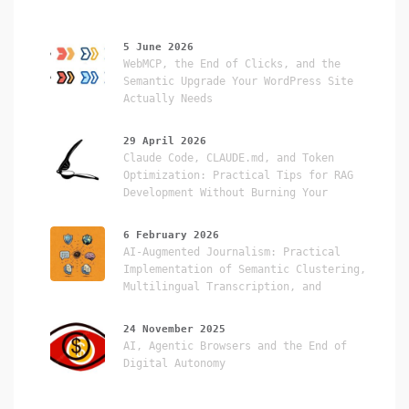
5 June 2026
WebMCP, the End of Clicks, and the
Semantic Upgrade Your WordPress Site
Actually Needs
29 April 2026
Claude Code, CLAUDE.md, and Token
Optimization: Practical Tips for RAG
Development Without Burning Your
Credits
6 February 2026
AI-Augmented Journalism: Practical
Implementation of Semantic Clustering,
Multilingual Transcription, and
WordPress Automation
24 November 2025
AI, Agentic Browsers and the End of
Digital Autonomy