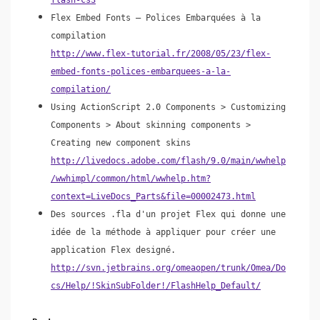
Flex Embed Fonts – Polices Embarquées à la
compilation
http://www.flex-tutorial.fr/2008/05/23/flex-
embed-fonts-polices-embarquees-a-la-
compilation/
Using ActionScript 2.0 Components > Customizing
Components > About skinning components >
Creating new component skins
http://livedocs.adobe.com/flash/9.0/main/wwhelp
/wwhimpl/common/html/wwhelp.htm?
context=LiveDocs_Parts&file=00002473.html
Des sources
.fla
d'un projet Flex qui donne une
idée de la méthode à appliquer pour créer une
application Flex designé.
http://svn.jetbrains.org/omeaopen/trunk/Omea/Do
cs/Help/!SkinSubFolder!/FlashHelp_Default/