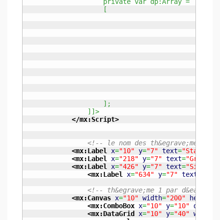
	            private var dp:Array =
	            [
	            ];
	        ]]>
</mx:Script
>
<!-- le nom des th&egrave;mes  --
<mx:Label
x
=
"10"
y
=
"7"
text
=
"Standard
<mx:Label
x
=
"218"
y
=
"7"
text
=
"Green T
<mx:Label
x
=
"426"
y
=
"7"
text
=
"Silver 
<mx:Label
x
=
"634"
y
=
"7"
text
=
"Ora
<!-- th&egrave;me 1 par d&eacute;
<mx:Canvas
x
=
"10"
width
=
"200"
height
=
<mx:ComboBox
x
=
"10"
y
=
"10"
dataPr
<mx:DataGrid
x
=
"10"
y
=
"40"
width
=