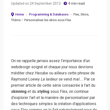
on
Updated on
24 September 2013
4 min read
Home
›
Programming & Databases
›
Flex, Skins,
Thème – Personnaliser les skins sous Flex
On ne rappelle jamais assez l’importance d’un
webdesign soigné et chaque jour nous devrions
méditer chez Hecube ou ailleurs cette phrase de
Raymond Loewy
La laideur se vend mal…
. Par ce
premier article de cette série consacrée à l’art du
skinning
et du
styling
sous Flex,
on continue
d’explorer l’art et la manière de personnaliser par
des techniques simples la création d’applications
sous Flex comme on le fait naturrelement pour de