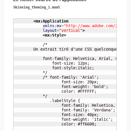
Skinning_theming_1.mxml
<mx:Application
xmlns:mx
=
"http://www.adobe.com/2006/m
layout
=
"vertical"
>
<mx:Style
>
	    /*

	Un extrait tiré d'une CSS quelconque....

	    font-family: Helvetica, Arial, sans-serif;

		font-size: 12px;

		font-style:italic;

	    */

	    /* font-family: 'Arial';

	            font-size: 20px;

	            font-weight: 'bold';

	            color: #FFFFFF;

	    */

	       .labelStyle {

	            font-family: Helvetica, Arial, sans-serif;

	            font-family: 'Verdana';

	            font-size: 40px;

	            font-weight: 'italic';

	            color: #ff6600;
