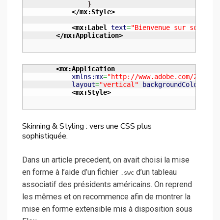
	        }

</mx:Style
>
<mx:Label
text
=
"Bienvenue sur social.
</mx:Application
>
<mx:Application
xmlns:mx
=
"http://www.adobe.com/2006/m
layout
=
"vertical"
backgroundColor
=
"#0
<mx:Style
>
Skinning & Styling : vers une CSS plus
sophistiquée.
Dans un article precedent, on avait choisi la mise
en forme à l’aide d’un fichier
d’un tableau
.swc
associatif des présidents américains. On reprend
les mêmes et on recommence afin de montrer la
mise en forme extensible mis à disposition sous