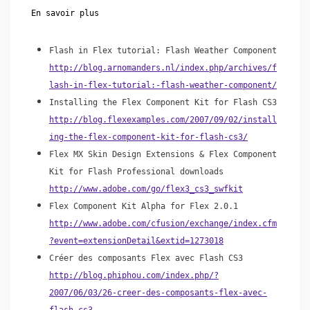
En savoir plus
Flash in Flex tutorial: Flash Weather Component
http://blog.arnomanders.nl/index.php/archives/f
lash-in-flex-tutorial:-flash-weather-component/
Installing the Flex Component Kit for Flash CS3
http://blog.flexexamples.com/2007/09/02/install
ing-the-flex-component-kit-for-flash-cs3/
Flex MX Skin Design Extensions & Flex Component
Kit for Flash Professional downloads
http://www.adobe.com/go/flex3_cs3_swfkit
Flex Component Kit Alpha for Flex 2.0.1
http://www.adobe.com/cfusion/exchange/index.cfm
?event=extensionDetail&extid=1273018
Créer des composants Flex avec Flash CS3
http://blog.phiphou.com/index.php/?
2007/06/03/26-creer-des-composants-flex-avec-
flash-cs3