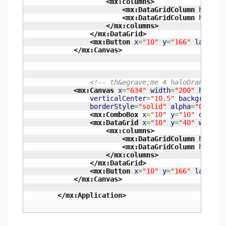
<mx:columns
>
<mx:DataGridColumn
header
<mx:DataGridColumn
header
</mx:columns
>
</mx:DataGrid
>
<mx:Button
x
=
"10"
y
=
"166"
label
=
"
</mx:Canvas
>
<!-- th&egrave;me 4 haloOrange --
<mx:Canvas
x
=
"634"
width
=
"200"
height
verticalCenter
=
"10.5"
backgroundC
borderStyle
=
"solid"
alpha
=
"0.5"
>
<mx:ComboBox
x
=
"10"
y
=
"10"
dataPr
<mx:DataGrid
x
=
"10"
y
=
"40"
width
=
<mx:columns
>
<mx:DataGridColumn
header
<mx:DataGridColumn
header
</mx:columns
>
</mx:DataGrid
>
<mx:Button
x
=
"10"
y
=
"166"
label
=
"
</mx:Canvas
>
</mx:Application
>