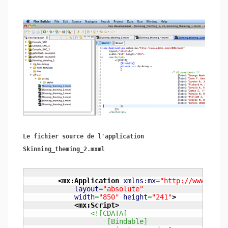
Le fichier source de l'application
Skinning_theming_2.mxml
<mx:Application
xmlns:mx
=
"http://www.adob
layout
=
"absolute"
width
=
"850"
height
=
"241"
>
<mx:Script
>
<![CDATA[
	            [Bindable]