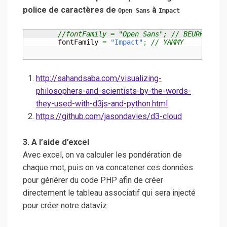
police de caractères de
à
Open Sans
Impact
//fontFamily = "Open Sans"; // BEURK
	fontFamily 
=
"Impact"
;
// YAMMY
http://sahandsaba.com/visualizing-
philosophers-and-scientists-by-the-words-
they-used-with-d3js-and-python.html
https://github.com/jasondavies/d3-cloud
3. A l’aide d’excel
Avec excel, on va calculer les pondération de
chaque mot, puis on va concatener ces données
pour générer du code PHP afin de créer
directement le tableau associatif qui sera injecté
pour créer notre dataviz.