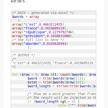
est de 6.
/* DATA : generated via excel */
$words
=
array
(
array
(
"c’est"
,
0.4663212435
)
,
array
(
"france"
,
0.3419689119
)
,
array
(
"république"
,
0.2279792746
)
,
array
(
"président"
,
0.1658031088
)
,
/* the full list is here */
array
(
"aborder"
,
0.0103626943
)
)
;
/* OUTPUT */
/* 

"c’est":0.4663212435,"france":0.3419689119,"républ
*/
for
(
$row
=
0
;
$row
&
lt
;
count
(
$words
)
;
$row
++
)
{
$word
=
trim
(
$words
[
$row
]
[
1
]
)
;
$stat
=
trim
(
$words
[
$row
]
[
0
]
)
;
$word_length
=
strlen
(
trim
(
$words
[
$row
]
[
0
/* Show me a word greater than France */
/* The result will be injected in the D3 
if
(
$word_length
&
gt
;=
6
)
{
echo
(
'"'
.
trim
(
$words
[
$ro