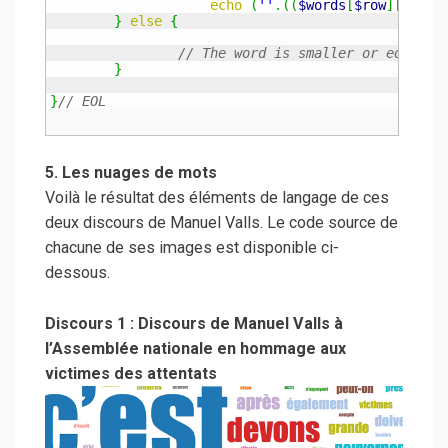
echo
(
''
.
(
(
$words
[
$row
]
[
1
]
)
)
.
}
else
{
// The word is smaller or equal t
}
}
// EOL
5. Les nuages de mots
Voilà le résultat des éléments de langage de ces
deux discours de Manuel Valls. Le code source de
chacune de ses images est disponible ci-
dessous.
Discours 1 : Discours de Manuel Valls à
l’Assemblée nationale en hommage aux
victimes des attentats