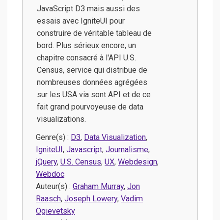
JavaScript D3 mais aussi des
essais avec IgniteUI pour
construire de véritable tableau de
bord. Plus sérieux encore, un
chapitre consacré à l'API U.S.
Census, service qui distribue de
nombreuses données agrégées
sur les USA via sont API et de ce
fait grand pourvoyeuse de data
visualizations.
Genre(s) :
D3
,
Data Visualization
,
IgniteUI
,
Javascript
,
Journalisme
,
jQuery
,
U.S. Census
,
UX
,
Webdesign
,
Webdoc
Auteur(s) :
Graham Murray
,
Jon
Raasch
,
Joseph Lowery
,
Vadim
Ogievetsky