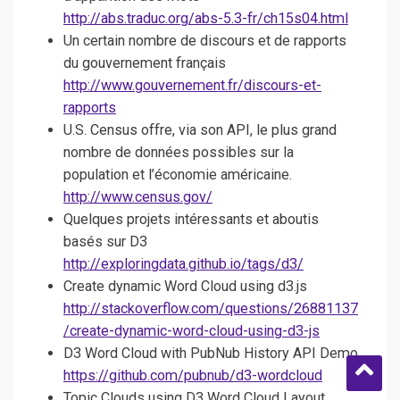
http://abs.traduc.org/abs-5.3-fr/ch15s04.html
Un certain nombre de discours et de rapports
du gouvernement français
http://www.gouvernement.fr/discours-et-
rapports
U.S. Census offre, via son API, le plus grand
nombre de données possibles sur la
population et l’économie américaine.
http://www.census.gov/
Quelques projets intéressants et aboutis
basés sur D3
http://exploringdata.github.io/tags/d3/
Create dynamic Word Cloud using d3.js
http://stackoverflow.com/questions/26881137
/create-dynamic-word-cloud-using-d3-js
D3 Word Cloud with PubNub History API Demo
https://github.com/pubnub/d3-wordcloud
Topic Clouds using D3 Word Cloud Layout