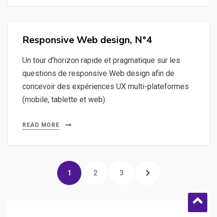
Responsive Web design, N°4
Un tour d’horizon rapide et pragmatique sur les
questions de responsive Web design afin de
concevoir des expériences UX multi-plateformes
(mobile, tablette et web)
READ MORE
Posts
PAGE
PAGE
PAGE
NEXT
1
2
3
pagination
PAGE