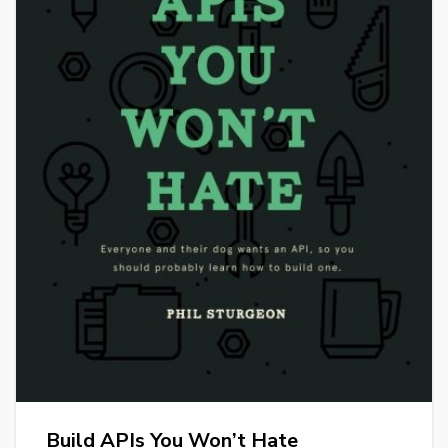
Build APIs You Won’t Hate