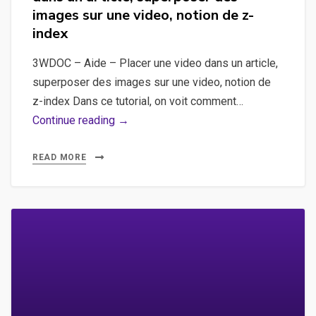
images sur une video, notion de z-
index
3WDOC – Aide – Placer une video dans un article,
superposer des images sur une video, notion de
z-index Dans ce tutorial, on voit comment…
3WDOC
Continue reading →
–
Aide
READ MORE
–
Placer
une
video
dans
un
article,
superposer