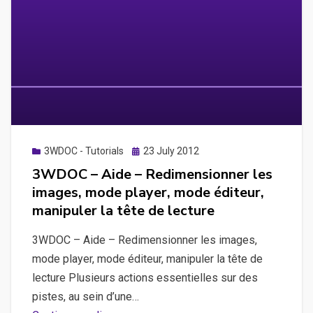
dans
un
projet
à
l’aide
du
glisser-
déposer
Posted
3WDOC - Tutorials
23 July 2012
on
3WDOC – Aide – Redimensionner les
images, mode player, mode éditeur,
manipuler la tête de lecture
3WDOC – Aide – Redimensionner les images,
mode player, mode éditeur, manipuler la tête de
lecture Plusieurs actions essentielles sur des
pistes, au sein d’une…