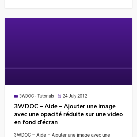
–
Ajouter
une
action
à
l’aide
d’un
article
transparent
sur
une
image
Posted
3WDOC - Tutorials
24 July 2012
on
dans
3WDOC – Aide – Ajouter une image
une
avec une opacité réduite sur une video
séquence
en fond d’écran
d’introduction
3WDOC – Aide – Ajouter une image avec une