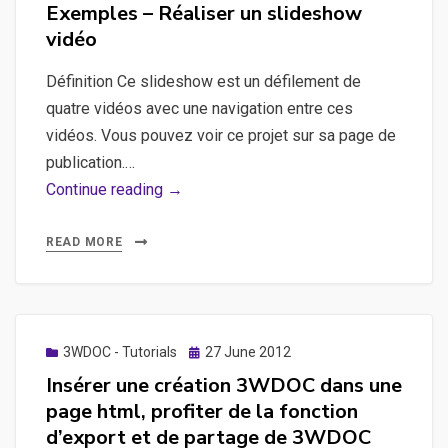
on
Exemples – Réaliser un slideshow
vidéo
Définition Ce slideshow est un défilement de
quatre vidéos avec une navigation entre ces
vidéos. Vous pouvez voir ce projet sur sa page de
publication.…
Exemples
Continue reading →
–
Réaliser
READ MORE
un
slideshow
vidéo
Posted
3WDOC - Tutorials
27 June 2012
on
Insérer une création 3WDOC dans une
page html, profiter de la fonction
d’export et de partage de 3WDOC