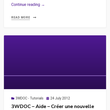
3WDOC
Continue reading →
–
Aide
READ MORE
–
Créer
une
séquence
d’introduction
avec
une
succession
d’images
Posted
3WDOC - Tutorials
24 July 2012
on
3WDOC – Aide – Créer une nouvelle