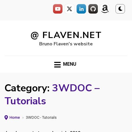
Skip
to
@ FLAVEN.NET
content
Bruno Flaven's website
MENU
Category:
3WDOC –
Tutorials
Home
›
3WDOC - Tutorials