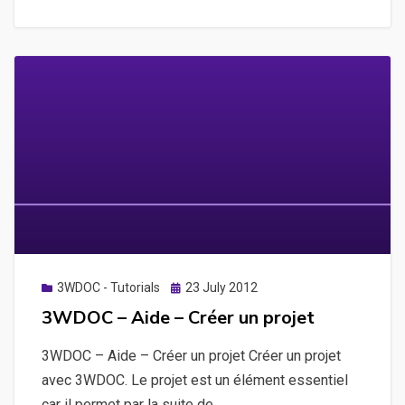
–
Publication,
modification
et
enchaînement
de
deux
séquences
d’un
projet
Posted
3WDOC - Tutorials
23 July 2012
on
3WDOC – Aide – Créer un projet
3WDOC – Aide – Créer un projet Créer un projet
avec 3WDOC. Le projet est un élément essentiel
car il permet par la suite de…