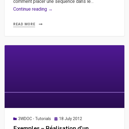
comment placer une séquence dans le…
une
3WDOC
Continue reading →
vidéo
–
Aide
READ MORE
–
Introduction
au
Story
Builder
et
à
la
publication
d’un
projet
Posted
3WDOC - Tutorials
18 July 2012
on
Exemples – Réalisation d’un