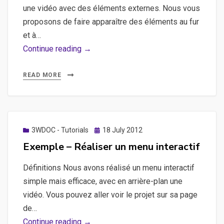
une vidéo avec des éléments externes. Nous vous
proposons de faire apparaître des éléments au fur
et à…
Exemples
Continue reading →
–
Réaliser
READ MORE
une
vidéo
interactive
Posted
3WDOC - Tutorials
18 July 2012
on
Exemple – Réaliser un menu interactif
Définitions Nous avons réalisé un menu interactif
simple mais efficace, avec en arrière-plan une
vidéo. Vous pouvez aller voir le projet sur sa page
de…
Exemple
Continue reading →