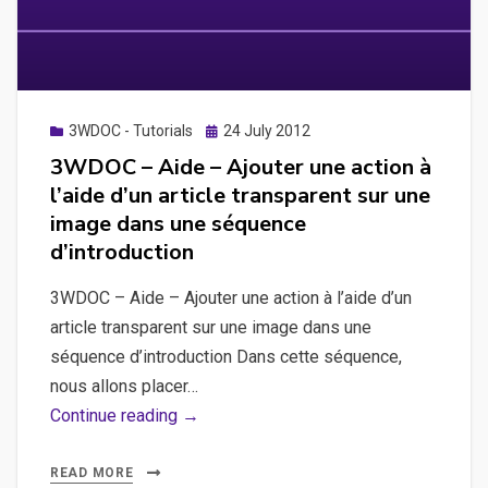
une
séquence
précédente
Posted
3WDOC - Tutorials
24 July 2012
on
3WDOC – Aide – Ajouter une action à
l’aide d’un article transparent sur une
image dans une séquence
d’introduction
3WDOC – Aide – Ajouter une action à l’aide d’un
article transparent sur une image dans une
séquence d’introduction Dans cette séquence,
nous allons placer…
3WDOC
Continue reading →
–
Aide
READ MORE