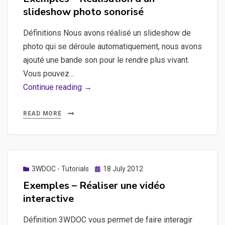
slideshow photo sonorisé
Définitions Nous avons réalisé un slideshow de
photo qui se déroule automatiquement, nous avons
ajouté une bande son pour le rendre plus vivant.
Vous pouvez…
Exemples
Continue reading →
–
Réalisation
READ MORE
d’un
slideshow
photo
sonorisé
Posted
3WDOC - Tutorials
18 July 2012
on
Exemples – Réaliser une vidéo
interactive
Définition 3WDOC vous permet de faire interagir