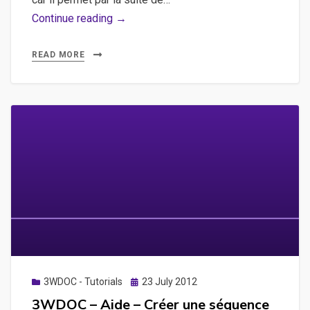
3WDOC
Continue reading →
–
Aide
READ MORE
–
Créer
un
projet
Posted
3WDOC - Tutorials
23 July 2012
on
3WDOC – Aide – Créer une séquence