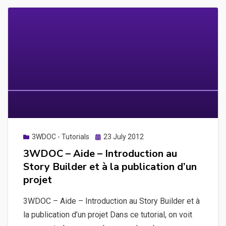
des
actions
sur
des
images,
action
de
“show”
et
“hide”,
Posted
3WDOC - Tutorials
23 July 2012
on
au
3WDOC – Aide – Introduction au
survol
Story Builder et à la publication d’un
ou
projet
au
3WDOC – Aide – Introduction au Story Builder et à
clic
la publication d’un projet Dans ce tutorial, on voit
sur