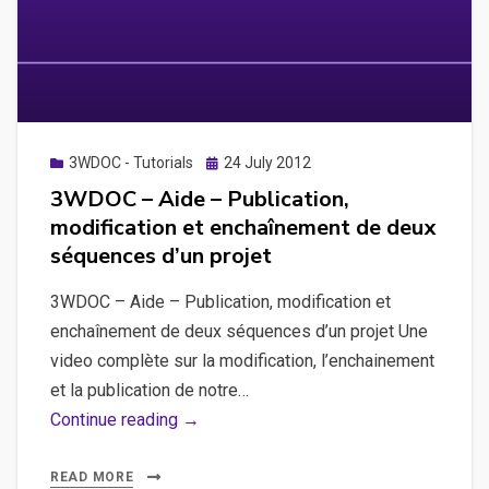
voir
l’action
de
clic
sur
un
Posted
3WDOC - Tutorials
24 July 2012
on
article
3WDOC – Aide – Publication,
transparent
modification et enchaînement de deux
séquences d’un projet
3WDOC – Aide – Publication, modification et
enchaînement de deux séquences d’un projet Une
video complète sur la modification, l’enchainement
et la publication de notre…
3WDOC
Continue reading →
–
Aide
READ MORE