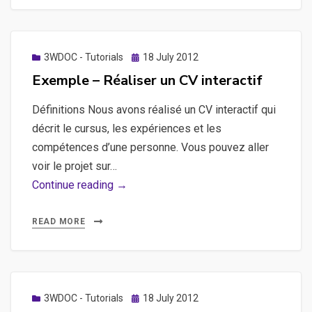
séquence
avec
timeline
Posted
3WDOC - Tutorials
18 July 2012
on
Exemple – Réaliser un CV interactif
Définitions Nous avons réalisé un CV interactif qui
décrit le cursus, les expériences et les
compétences d’une personne. Vous pouvez aller
voir le projet sur…
Exemple
Continue reading →
–
Réaliser
READ MORE
un
CV
interactif
Posted
3WDOC - Tutorials
18 July 2012