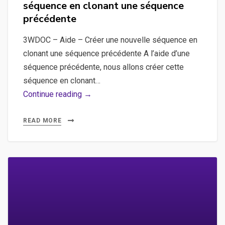
séquence en clonant une séquence
précédente
3WDOC – Aide – Créer une nouvelle séquence en
clonant une séquence précédente A l’aide d’une
séquence précédente, nous allons créer cette
séquence en clonant…
3WDOC
Continue reading →
–
Aide
READ MORE
–
Créer
une
nouvelle
séquence
en
clonant