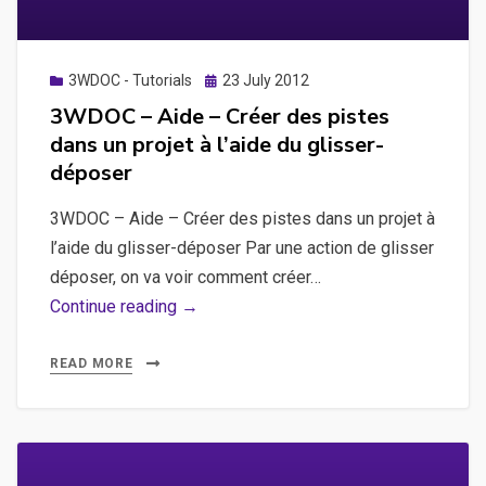
Posted
3WDOC - Tutorials
23 July 2012
on
3WDOC – Aide – Créer des pistes
dans un projet à l’aide du glisser-
déposer
3WDOC – Aide – Créer des pistes dans un projet à
l’aide du glisser-déposer Par une action de glisser
déposer, on va voir comment créer…
3WDOC
Continue reading →
–
Aide
READ MORE
–
Créer
des
pistes