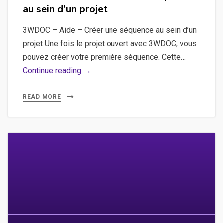
au sein d’un projet
3WDOC – Aide – Créer une séquence au sein d’un
projet Une fois le projet ouvert avec 3WDOC, vous
pouvez créer votre première séquence. Cette…
3WDOC
Continue reading →
–
Aide
READ MORE
–
Créer
une
séquence
au
sein
d’un
projet