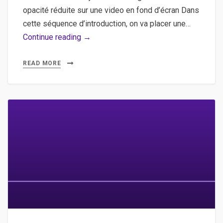
opacité réduite sur une video en fond d’écran Dans
cette séquence d’introduction, on va placer une…
3WDOC
Continue reading →
–
Aide
READ MORE
–
Ajouter
une
image
avec
une
opacité
réduite
sur
une
video