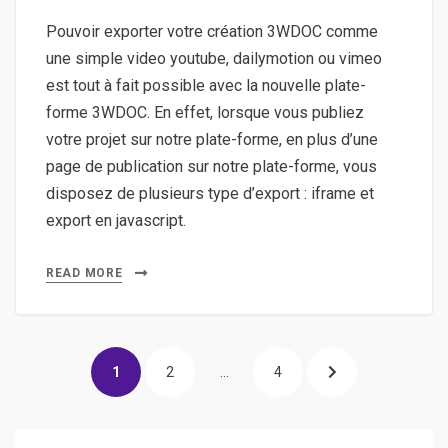
Pouvoir exporter votre création 3WDOC comme
une simple video youtube, dailymotion ou vimeo
est tout à fait possible avec la nouvelle plate-
forme 3WDOC. En effet, lorsque vous publiez
votre projet sur notre plate-forme, en plus d’une
page de publication sur notre plate-forme, vous
disposez de plusieurs type d’export : iframe et
export en javascript.
READ MORE
Posts
PAGE
PAGE
PAGE
NEXT
1
2
…
4
pagination
PAGE