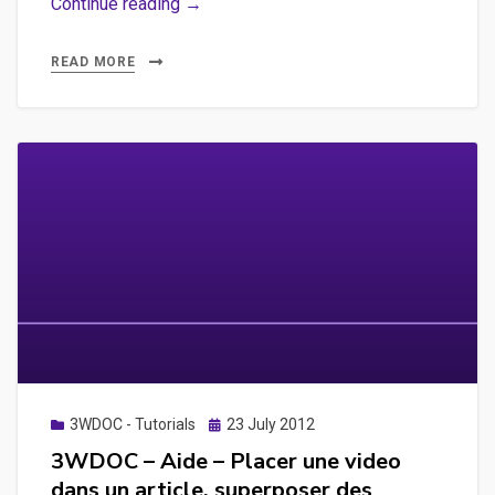
3WDOC
Continue reading →
–
Aide
READ MORE
–
Redimensionner
les
images,
mode
player,
mode
éditeur,
manipuler
la
tête
de
Posted
3WDOC - Tutorials
23 July 2012
on
lecture
3WDOC – Aide – Placer une video
dans un article, superposer des