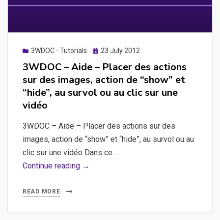
des
images
sur
une
Posted
3WDOC - Tutorials
23 July 2012
on
video,
3WDOC – Aide – Placer des actions
notion
sur des images, action de “show” et
de
“hide”, au survol ou au clic sur une
z-
vidéo
index
3WDOC – Aide – Placer des actions sur des
images, action de “show” et “hide”, au survol ou au
clic sur une vidéo Dans ce…
3WDOC
Continue reading →
–
Aide
READ MORE
–
Placer