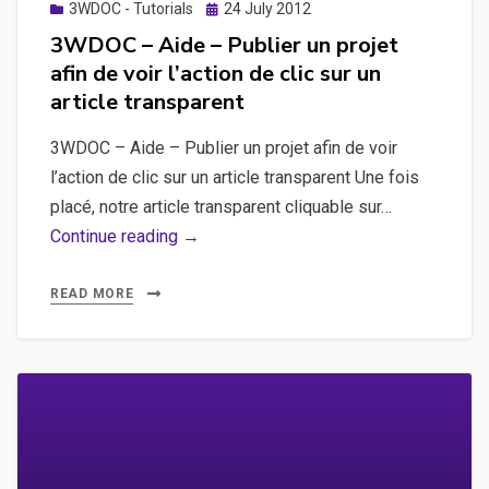
en
Posted
3WDOC - Tutorials
24 July 2012
on
fond
3WDOC – Aide – Publier un projet
d’écran
afin de voir l’action de clic sur un
article transparent
3WDOC – Aide – Publier un projet afin de voir
l’action de clic sur un article transparent Une fois
placé, notre article transparent cliquable sur…
3WDOC
Continue reading →
–
Aide
READ MORE
–
Publier
un
projet
afin
de