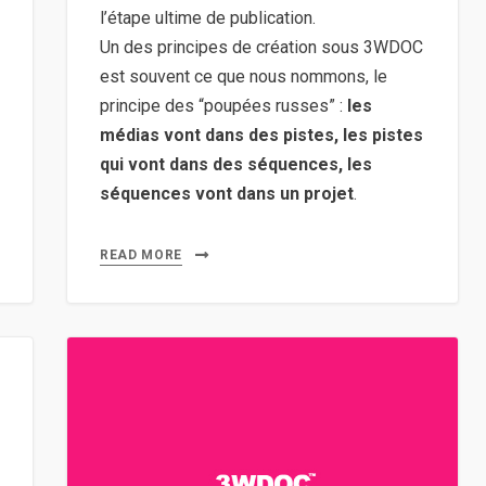
par
l’étape ultime de publication.
Kids
Un des principes de création sous 3WDOC
up
est souvent ce que nous nommons, le
hill
principe des “poupées russes” :
les
et
médias vont dans des pistes, les pistes
LeMonde.fr
qui vont dans des séquences, les
séquences vont dans un projet
.
READ MORE