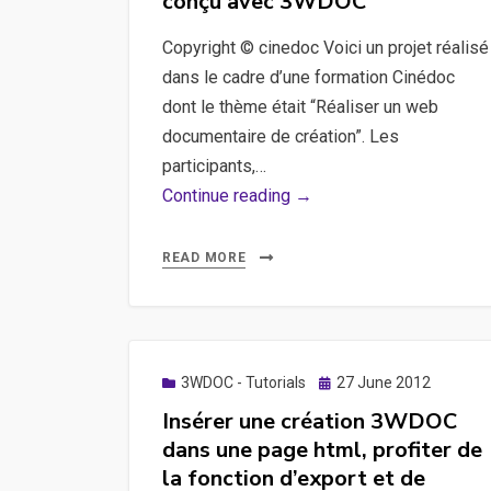
conçu avec 3WDOC
Copyright © cinedoc Voici un projet réalisé
dans le cadre d’une formation Cinédoc
dont le thème était “Réaliser un web
documentaire de création”. Les
participants,…
Dans
Continue reading →
la
peau
READ MORE
du
lac,
webdocumentaire,
cinedoc
Posted
3WDOC - Tutorials
27 June 2012
–
on
Insérer une création 3WDOC
Une
dans une page html, profiter de
expérience
la fonction d’export et de
interactive