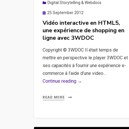
Digital Storytelling & Webdocs
Posted
25 September 2012
on
Vidéo interactive en HTML5,
une expérience de shopping en
ligne avec 3WDOC
Copyright © 3WDOC Il était temps de
mettre en perspective le player 3WDOC et
ses capacités à fournir une expérience e-
commerce à l’aide d’une video…
Vidéo
Continue reading →
interactive
en
READ MORE
HTML5,
une
expérience
de