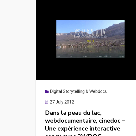
shopping
en
ligne
avec
3WDOC
Digital Storytelling & Webdocs
Posted
27 July 2012
on
Dans la peau du lac,
webdocumentaire, cinedoc –
Une expérience interactive