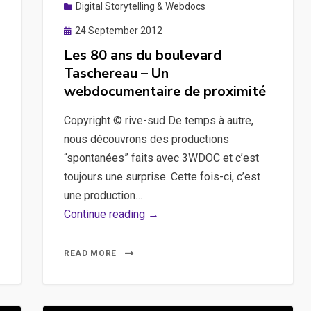
Digital Storytelling & Webdocs
Posted
24 September 2012
on
Les 80 ans du boulevard
Taschereau – Un
webdocumentaire de proximité
Copyright © rive-sud De temps à autre,
nous découvrons des productions
“spontanées” faits avec 3WDOC et c’est
toujours une surprise. Cette fois-ci, c’est
une production…
Les
Continue reading →
80
ans
READ MORE
du
boulevard
Taschereau