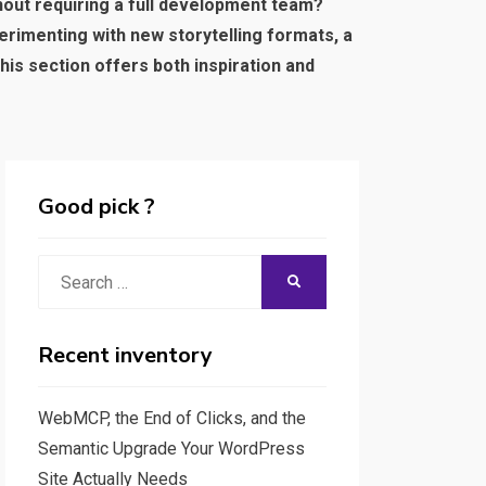
hout requiring a full development team?
erimenting with new storytelling formats, a
his section offers both inspiration and
Good pick ?
Search
SEARCH
for:
Recent inventory
WebMCP, the End of Clicks, and the
Semantic Upgrade Your WordPress
Site Actually Needs