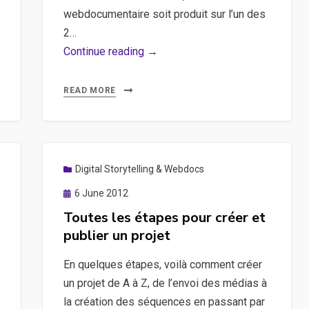
webdocumentaire soit produit sur l’un des
2…
Gol!
Continue reading →
Ukraine,
documentaire
READ MORE
interactif
–
Un
webdoc
Digital Storytelling & Webdocs
de
Posted
6 June 2012
Stéphane
on
Toutes les étapes pour créer et
Siohan
publier un projet
et
Matthieu
En quelques étapes, voilà comment créer
Sartre
un projet de A à Z, de l’envoi des médias à
coproduit
la création des séquences en passant par