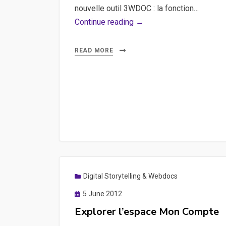
nouvelle outil 3WDOC : la fonction…
Dupliquer
Continue reading →
ou
cloner
READ MORE
vos
pistes
et
vos
séquences
Digital Storytelling & Webdocs
Posted
5 June 2012
on
Explorer l’espace Mon Compte