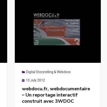
–
Un
webdocumentaire
de
proximité
Digital Storytelling & Webdocs
Posted
13 July 2012
on
webdocu.fr, webdocumentaire
– Un reportage interactif
construit avec 3WDOC