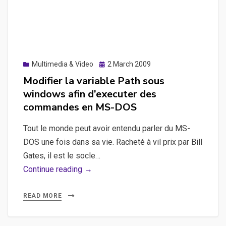
Posted
Multimedia & Video
2 March 2009
on
Modifier la variable Path sous
windows afin d’executer des
commandes en MS-DOS
Tout le monde peut avoir entendu parler du MS-
DOS une fois dans sa vie. Racheté à vil prix par Bill
Gates, il est le socle…
Modifier
Continue reading →
la
variable
READ MORE
Path
sous