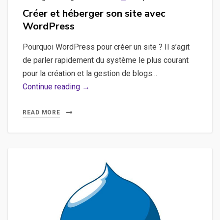
on
Créer et héberger son site avec
WordPress
Pourquoi WordPress pour créer un site ? Il s’agit
de parler rapidement du système le plus courant
pour la création et la gestion de blogs…
Créer
Continue reading →
et
héberger
READ MORE
son
site
avec
WordPress