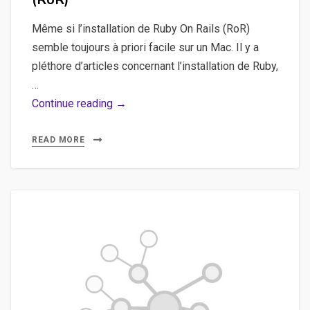
Même si l’installation de Ruby On Rails (RoR)
semble toujours à priori facile sur un Mac. Il y a
pléthore d’articles concernant l’installation de Ruby,
…
Installer
Continue reading →
Locomotive
sur
READ MORE
Mac
pour
tester
l’environnement
Ruby
On
Rails
(RoR)