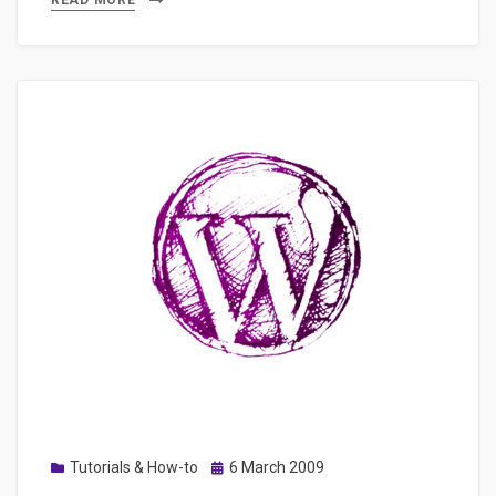
PHP-
READ MORE
MySQL
sur
un
PC
avec
EasyPHP
Posted
Tutorials & How-to
6 March 2009
on