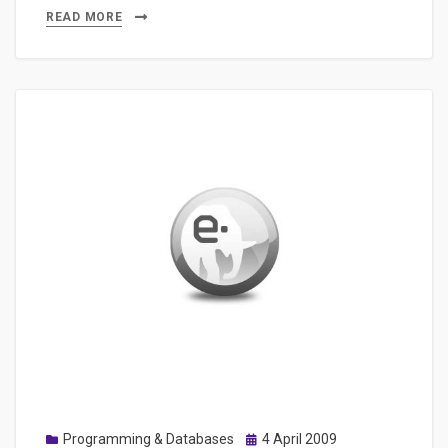
5
READ MORE
minutes
les
principes
du
thème
drupal
Posted
Programming & Databases
4 April 2009