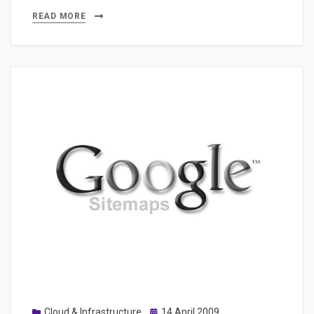
et
READ MORE
réseaux
sociaux
Posted
Cloud & Infrastructure
14 April 2009