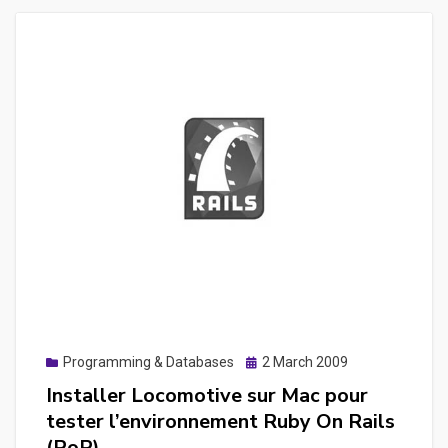
windows
afin
d’executer
des
commandes
en
MS-
DOS
Posted
Programming & Databases
2 March 2009
on
Installer Locomotive sur Mac pour
tester l’environnement Ruby On Rails
(RoR)