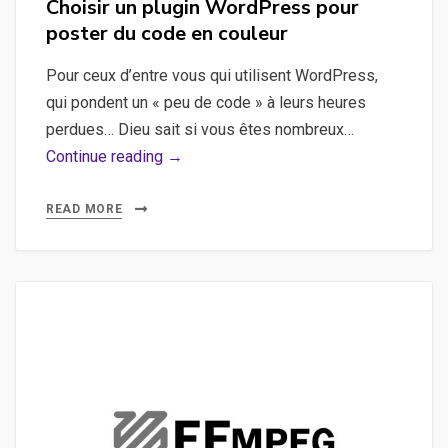
Choisir un plugin WordPress pour
poster du code en couleur
Pour ceux d’entre vous qui utilisent WordPress,
qui pondent un « peu de code » à leurs heures
perdues… Dieu sait si vous êtes nombreux…
Choisir
Continue reading →
un
plugin
READ MORE
WordPress
pour
poster
du
code
en
couleur