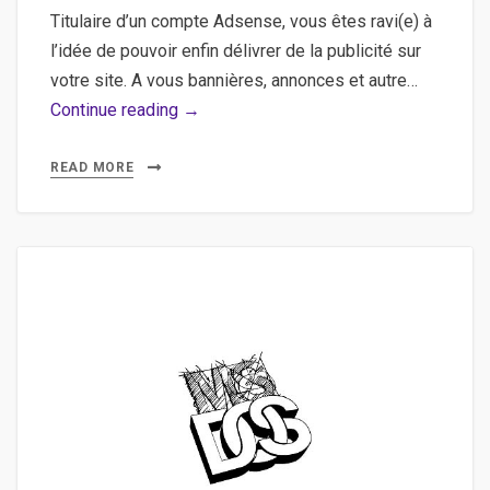
Titulaire d’un compte Adsense, vous êtes ravi(e) à
l’idée de pouvoir enfin délivrer de la publicité sur
votre site. A vous bannières, annonces et autre…
Filtrer
Continue reading →
les
publicités
READ MORE
et
annonces
Google
Adsense.