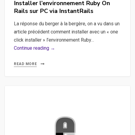
Installer l’environnement Ruby On
Rails sur PC via InstantRails
La réponse du berger à la bergère, on a vu dans un
article précédent comment installer avec un « one
click installer » l’environnement Ruby…
Installer
Continue reading →
l’environnement
Ruby
READ MORE
On
Rails
sur
PC
via
InstantRails