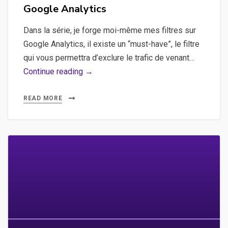
Google Analytics
Dans la série, je forge moi-même mes filtres sur
Google Analytics, il existe un “must-have”, le filtre
qui vous permettra d’exclure le trafic de venant…
Exclure
Continue reading →
le
trafic
READ MORE
venant
d’une
adresse
IP
fixe
ou
d’un
domaine
via