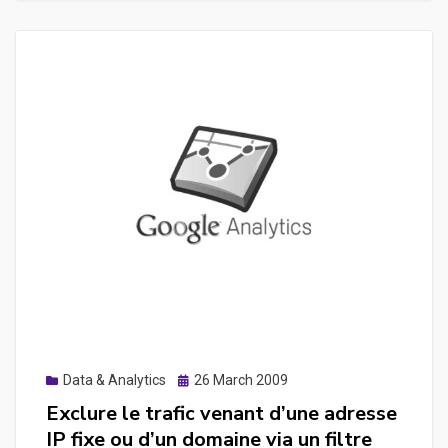
iso-
8859-
15,
utf-
8,
le
problème
du
Charset
Posted
Data & Analytics
26 March 2009
on
Exclure le trafic venant d’une adresse
IP fixe ou d’un domaine via un filtre