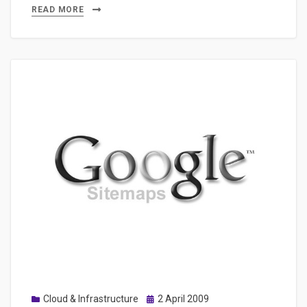
sitemap
READ MORE
dans
les
outils
du
webmaster
de
Google
Posted
Cloud & Infrastructure
2 April 2009