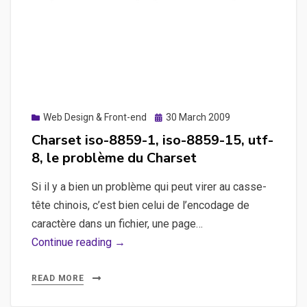
Posted
Web Design & Front-end
30 March 2009
on
Charset iso-8859-1, iso-8859-15, utf-
8, le problème du Charset
Si il y a bien un problème qui peut virer au casse-
tête chinois, c’est bien celui de l’encodage de
caractère dans un fichier, une page…
Charset
Continue reading →
iso-
8859-
READ MORE
1,