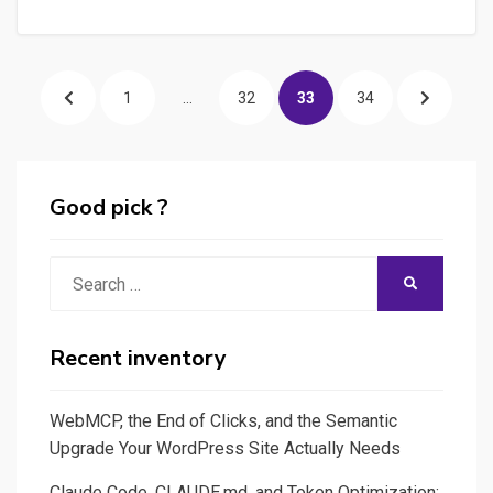
un
sitemap
Posts
google
PREVIOUS
PAGE
PAGE
PAGE
PAGE
NEXT
1
…
32
33
34
pour
pagination
votre
PAGE
PAGE
site
Good pick ?
Search
SEARCH
for:
Recent inventory
WebMCP, the End of Clicks, and the Semantic
Upgrade Your WordPress Site Actually Needs
Claude Code, CLAUDE.md, and Token Optimization: