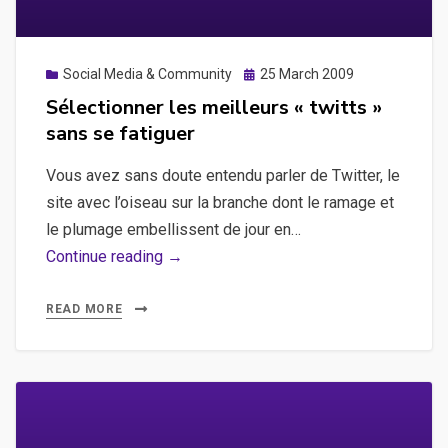
un
filtre
Google
Posted
Social Media & Community
25 March 2009
on
Analytics
Sélectionner les meilleurs « twitts »
sans se fatiguer
Vous avez sans doute entendu parler de Twitter, le
site avec l’oiseau sur la branche dont le ramage et
le plumage embellissent de jour en…
Sélectionner
Continue reading →
les
meilleurs
READ MORE
«
twitts
»
sans
se