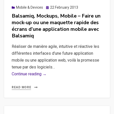
Posted
Mobile & Devices
22 February 2013
on
Balsamiq, Mockups, Mobile – Faire un
mock-up ou une maquette rapide des
écrans d’une application mobile avec
Balsamiq
Réaliser de manière agile, intuitive et réactive les
différentes interfaces d’une future application
mobile ou une application web, voilà la promesse
tenue par des logiciels…
Balsamiq,
Continue reading →
Mockups,
Mobile
READ MORE
–
Faire
un