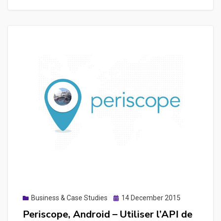
Prototyping
mobile
applications
with
the
best
UX
design
tool
Posted
Business & Case Studies
14 December 2015
on
Periscope, Android – Utiliser l’API de