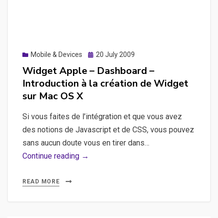
d’un
mobile
Posted
Mobile & Devices
20 July 2009
on
Widget Apple – Dashboard –
Introduction à la création de Widget
sur Mac OS X
Si vous faites de l’intégration et que vous avez
des notions de Javascript et de CSS, vous pouvez
sans aucun doute vous en tirer dans…
Widget
Continue reading →
Apple
–
READ MORE
Dashboard
–