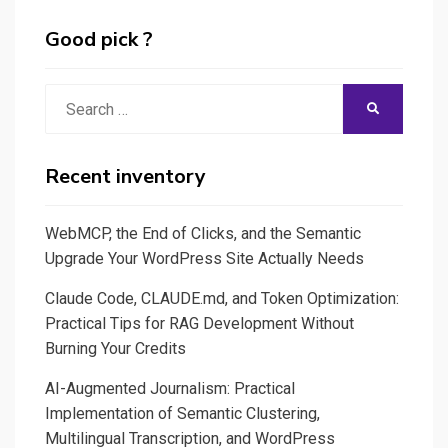
Introduction
à
Good pick ?
la
création
Search
SEARCH
de
for:
Widget
sur
Recent inventory
Mac
OS
WebMCP, the End of Clicks, and the Semantic
X
Upgrade Your WordPress Site Actually Needs
Claude Code, CLAUDE.md, and Token Optimization:
Practical Tips for RAG Development Without
Burning Your Credits
AI-Augmented Journalism: Practical
Implementation of Semantic Clustering,
Multilingual Transcription, and WordPress