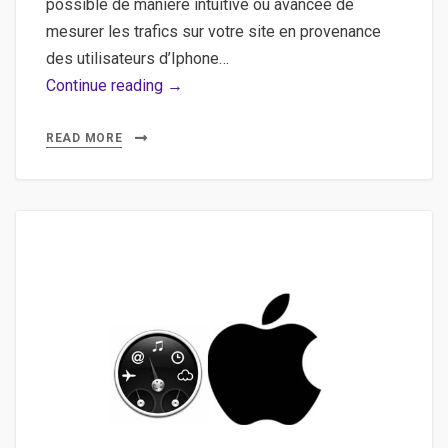
possible de manière intuitive ou avancée de
mesurer les trafics sur votre site en provenance
des utilisateurs d’Iphone…
Google
Continue reading →
Analytics,
Iphone,
READ MORE
Mobile
–
Mesurer
le
trafic
des
visiteurs
munis
d’un
iphone
et/ou