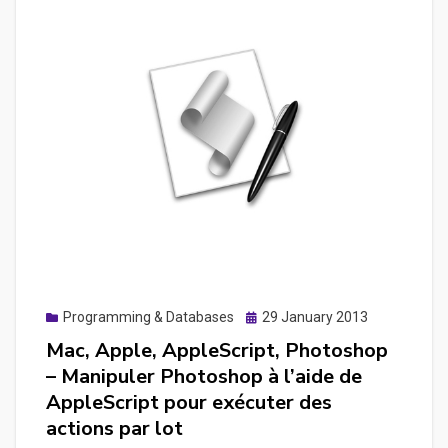
mock-
up
ou
une
maquette
rapide
des
écrans
d’une
application
mobile
avec
Posted
Programming & Databases
29 January 2013
Balsamiq
on
Mac, Apple, AppleScript, Photoshop
– Manipuler Photoshop à l’aide de
AppleScript pour exécuter des
actions par lot