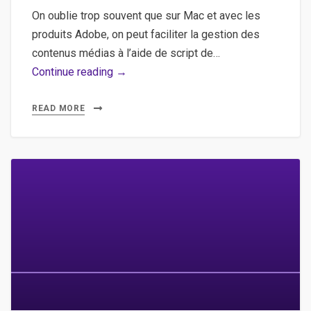
On oublie trop souvent que sur Mac et avec les
produits Adobe, on peut faciliter la gestion des
contenus médias à l’aide de script de…
Mac,
Continue reading →
Apple,
AppleScript,
READ MORE
Photoshop
–
Manipuler
Photoshop
à
l’aide
de
AppleScript
pour
exécuter