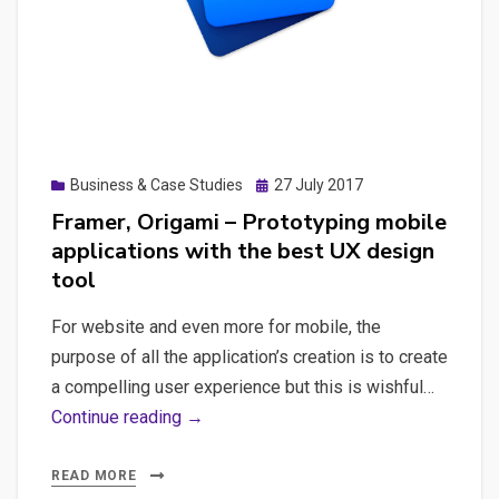
solution.
A
quick
comparison
with
Photoshop
Posted
Business & Case Studies
27 July 2017
scripts,
on
Framer, Origami – Prototyping mobile
Craft
applications with the best UX design
solution.
tool
For website and even more for mobile, the
purpose of all the application’s creation is to create
a compelling user experience but this is wishful…
Framer,
Continue reading →
Origami
–
READ MORE