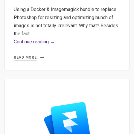
Using a Docker & Imagemagick bundle to replace
Photoshop for resizing and optimizing bunch of
images is not totally irrelevant. Why that? Besides
the fact…
Imagemagick,
Continue reading →
Docker,
DevOps
READ MORE
–
Bulk
processing
images
with
Imagemagick
and
Docker,
DevOps