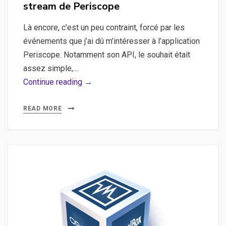
stream de Periscope
Là encore, c’est un peu contraint, forcé par les
événements que j’ai dû m’intéresser à l’application
Periscope. Notamment son API, le souhait était
assez simple,…
Periscope,
Continue reading →
Android
–
READ MORE
Utiliser
l’API
de
stream
de
Periscope