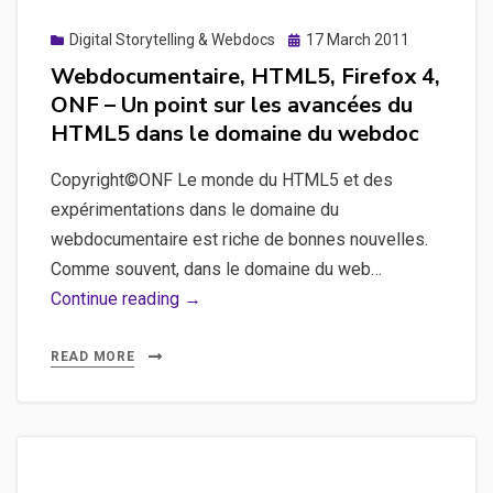
des
actions
Posted
Digital Storytelling & Webdocs
17 March 2011
on
par
Webdocumentaire, HTML5, Firefox 4,
lot
ONF – Un point sur les avancées du
HTML5 dans le domaine du webdoc
Copyright©ONF Le monde du HTML5 et des
expérimentations dans le domaine du
webdocumentaire est riche de bonnes nouvelles.
Comme souvent, dans le domaine du web…
Webdocumentaire,
Continue reading →
HTML5,
Firefox
READ MORE
4,
ONF
–
Un