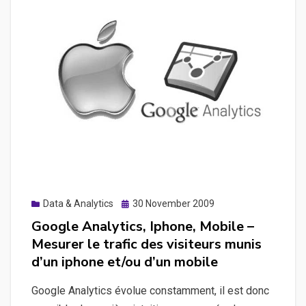
point
sur
les
avancées
du
HTML5
dans
le
domaine
du
webdoc
Posted
Data & Analytics
30 November 2009
on
Google Analytics, Iphone, Mobile –
Mesurer le trafic des visiteurs munis
d’un iphone et/ou d’un mobile
Google Analytics évolue constamment, il est donc