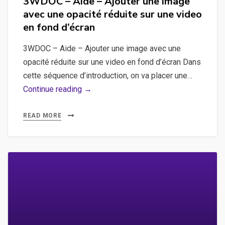
3WDOC – Aide – Ajouter une image
une
avec une opacité réduite sur une video
séquence
en fond d’écran
d’introduction
3WDOC – Aide – Ajouter une image avec une
opacité réduite sur une video en fond d’écran Dans
cette séquence d’introduction, on va placer une…
3WDOC
Continue reading →
–
Aide
READ MORE
–
Ajouter
une
image
avec
une
opacité
réduite