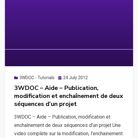
un
projet
afin
de
voir
l’action
de
clic
sur
un
Posted
3WDOC - Tutorials
24 July 2012
on
article
3WDOC – Aide – Publication,
transparent
modification et enchaînement de deux
séquences d’un projet
3WDOC – Aide – Publication, modification et
enchaînement de deux séquences d’un projet Une
video complète sur la modification, l’enchainement