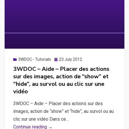
dans
un
article,
superposer
des
images
sur
une
Posted
3WDOC - Tutorials
23 July 2012
on
video,
3WDOC – Aide – Placer des actions
notion
sur des images, action de “show” et
de
“hide”, au survol ou au clic sur une
z-
vidéo
index
3WDOC – Aide – Placer des actions sur des
images, action de “show” et “hide”, au survol ou au
clic sur une vidéo Dans ce…
3WDOC
Continue reading →