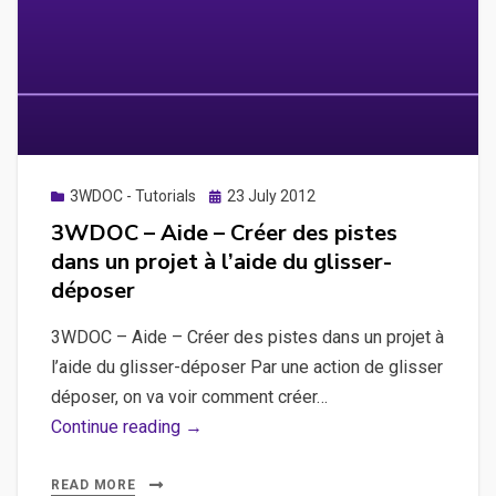
sein
d’un
projet
Posted
3WDOC - Tutorials
23 July 2012
on
3WDOC – Aide – Créer des pistes
dans un projet à l’aide du glisser-
déposer
3WDOC – Aide – Créer des pistes dans un projet à
l’aide du glisser-déposer Par une action de glisser
déposer, on va voir comment créer…
3WDOC
Continue reading →
–
Aide
READ MORE