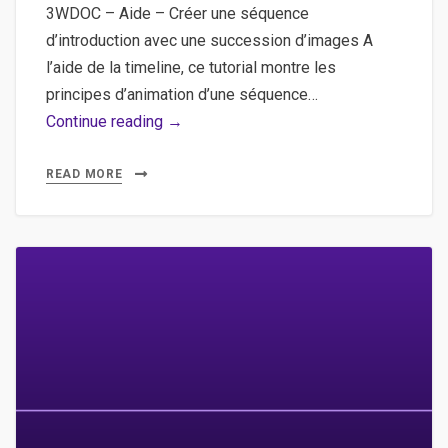
3WDOC – Aide – Créer une séquence
d’introduction avec une succession d’images A
l’aide de la timeline, ce tutorial montre les
principes d’animation d’une séquence…
3WDOC
Continue reading →
–
Aide
READ MORE
–
Créer
une
séquence
d’introduction
avec
une
succession
d’images