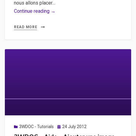
nous allons placer…
3WDOC
Continue reading →
–
Aide
READ MORE
–
Ajouter
une
action
à
l’aide
d’un
article
transparent
sur
une
image
Posted
3WDOC - Tutorials
24 July 2012
on
dans