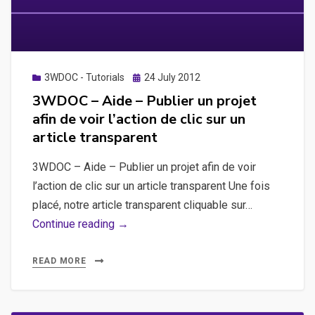
sur
une
video
en
Posted
3WDOC - Tutorials
24 July 2012
on
fond
3WDOC – Aide – Publier un projet
d’écran
afin de voir l’action de clic sur un
article transparent
3WDOC – Aide – Publier un projet afin de voir
l’action de clic sur un article transparent Une fois
placé, notre article transparent cliquable sur…
3WDOC
Continue reading →
–
Aide
READ MORE
–
Publier