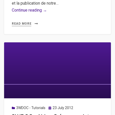
et la publication de notre…
3WDOC
Continue reading →
–
Aide
READ MORE
–
Publication,
modification
et
enchaînement
de
deux
séquences
d’un
projet
Posted
3WDOC - Tutorials
23 July 2012
on