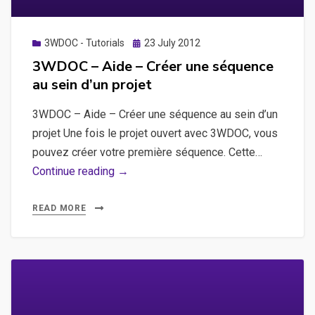
Posted
3WDOC - Tutorials
23 July 2012
on
3WDOC – Aide – Créer une séquence
au sein d’un projet
3WDOC – Aide – Créer une séquence au sein d’un
projet Une fois le projet ouvert avec 3WDOC, vous
pouvez créer votre première séquence. Cette…
3WDOC
Continue reading →
–
Aide
READ MORE
–
Créer
une
séquence
au