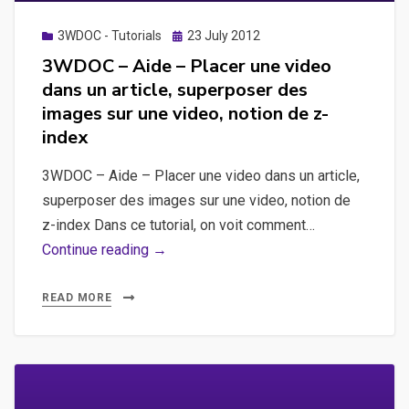
tête
de
Posted
3WDOC - Tutorials
23 July 2012
on
lecture
3WDOC – Aide – Placer une video
dans un article, superposer des
images sur une video, notion de z-
index
3WDOC – Aide – Placer une video dans un article,
superposer des images sur une video, notion de
z-index Dans ce tutorial, on voit comment…
3WDOC
Continue reading →
–
Aide
READ MORE
–
Placer
une
video