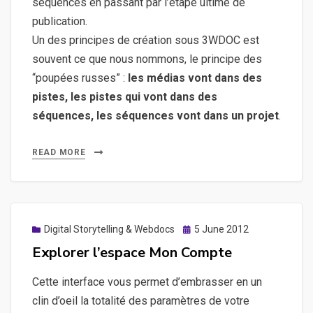
séquences en passant par l’étape ultime de
d’un
publication.
projet
Un des principes de création sous 3WDOC est
souvent ce que nous nommons, le principe des
“poupées russes” :
les médias vont dans des
pistes, les pistes qui vont dans des
séquences, les séquences vont dans un projet
.
READ MORE
Posted
Digital Storytelling & Webdocs
5 June 2012
on
Explorer l’espace Mon Compte
Cette interface vous permet d’embrasser en un
clin d’oeil la totalité des paramètres de votre