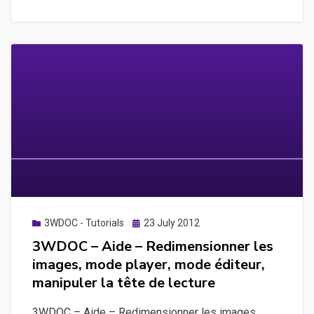
–
Créer
des
pistes
dans
un
projet
à
l’aide
du
glisser-
déposer
Posted
3WDOC - Tutorials
23 July 2012
on
3WDOC – Aide – Redimensionner les
images, mode player, mode éditeur,
manipuler la tête de lecture
3WDOC – Aide – Redimensionner les images,