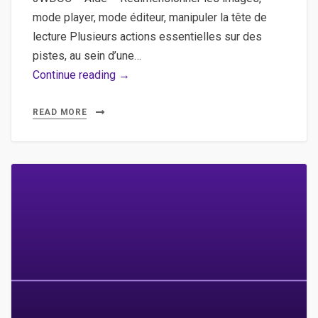
mode player, mode éditeur, manipuler la tête de
lecture Plusieurs actions essentielles sur des
pistes, au sein d’une…
3WDOC
Continue reading →
–
Aide
READ MORE
–
Redimensionner
les
images,
mode
player,
mode
éditeur,
manipuler
la