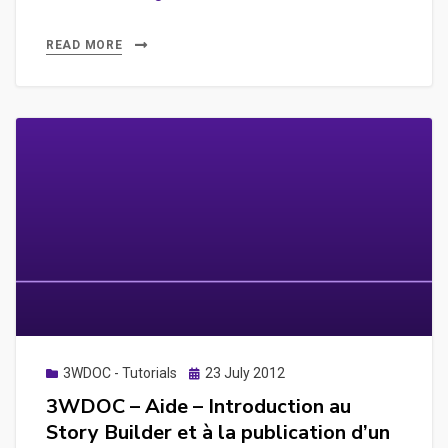
–
Aide
READ MORE
–
Placer
des
actions
sur
des
images,
action
de
“show”
et
“hide”,
Posted
3WDOC - Tutorials
23 July 2012
on
au
3WDOC – Aide – Introduction au
survol
Story Builder et à la publication d’un