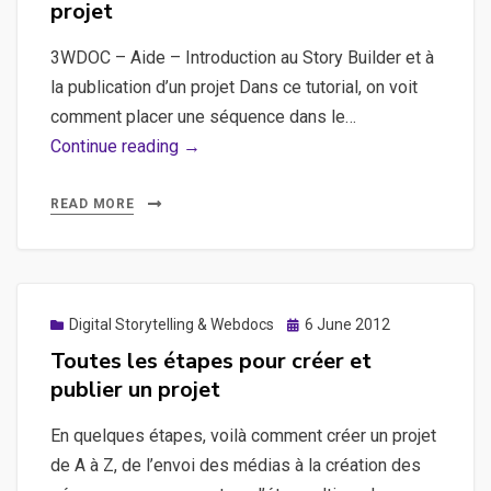
ou
projet
au
3WDOC – Aide – Introduction au Story Builder et à
clic
la publication d’un projet Dans ce tutorial, on voit
sur
comment placer une séquence dans le…
une
3WDOC
Continue reading →
vidéo
–
Aide
READ MORE
–
Introduction
au
Story
Posted
Digital Storytelling & Webdocs
6 June 2012
on
Builder
Toutes les étapes pour créer et
et
publier un projet
à
En quelques étapes, voilà comment créer un projet
la
de A à Z, de l’envoi des médias à la création des
publication