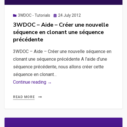
Posted
3WDOC - Tutorials
24 July 2012
on
3WDOC – Aide – Créer une nouvelle
séquence en clonant une séquence
précédente
3WDOC – Aide – Créer une nouvelle séquence en
clonant une séquence précédente A l’aide d’une
séquence précédente, nous allons créer cette
séquence en clonant…
3WDOC
Continue reading →
–
Aide
READ MORE
–
Créer
une