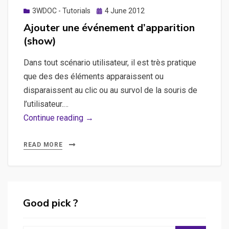
Posted
3WDOC - Tutorials
4 June 2012
on
Ajouter une événement d’apparition
(show)
Dans tout scénario utilisateur, il est très pratique
que des des éléments apparaissent ou
disparaissent au clic ou au survol de la souris de
l’utilisateur.…
Ajouter
Continue reading →
une
événement
READ MORE
d’apparition
(show)
Good pick ?