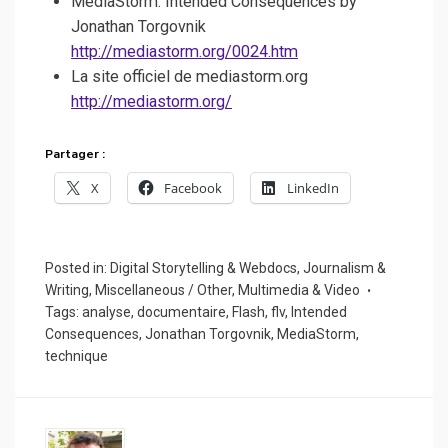
MediaStorm: Intended Consequences by
Jonathan Torgovnik
http://mediastorm.org/0024.htm
La site officiel de mediastorm.org
http://mediastorm.org/
Partager :
X
Facebook
LinkedIn
Posted in:
Digital Storytelling & Webdocs
,
Journalism &
Writing
,
Miscellaneous / Other
,
Multimedia & Video
Tags:
analyse
,
documentaire
,
Flash
,
flv
,
Intended
Consequences
,
Jonathan Torgovnik
,
MediaStorm
,
technique