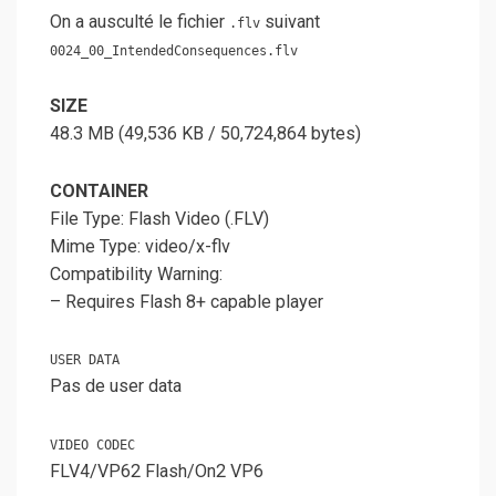
On a ausculté le fichier
suivant
.flv
0024_00_IntendedConsequences.flv
SIZE
48.3 MB (49,536 KB / 50,724,864 bytes)
CONTAINER
File Type: Flash Video (.FLV)
Mime Type: video/x-flv
Compatibility Warning:
– Requires Flash 8+ capable player
USER DATA
Pas de user data
VIDEO CODEC
FLV4/VP62 Flash/On2 VP6