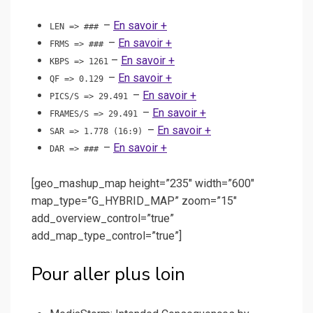
–
En savoir +
LEN => ###
–
En savoir +
FRMS => ###
–
En savoir +
KBPS => 1261
–
En savoir +
QF => 0.129
–
En savoir +
PICS/S => 29.491
–
En savoir +
FRAMES/S => 29.491
–
En savoir +
SAR => 1.778 (16:9)
–
En savoir +
DAR => ###
[geo_mashup_map height=”235″ width=”600″
map_type=”G_HYBRID_MAP” zoom=”15″
add_overview_control=”true”
add_map_type_control=”true”]
Pour aller plus loin