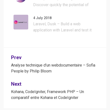
Discover quickly the potential of
Lando with a simple WordPress
install
4 July 2018
Laravel, Dusk – Build a web
application with Laravel and test it
with Dusk
Post
Prev
navigation
Analyse technique d’un webdocumentaire – Sofia
People by Philip Bloom
Next
Kohana, CodeIgniter, Framework PHP – Un
comparatif entre Kohana et CodeIgniter