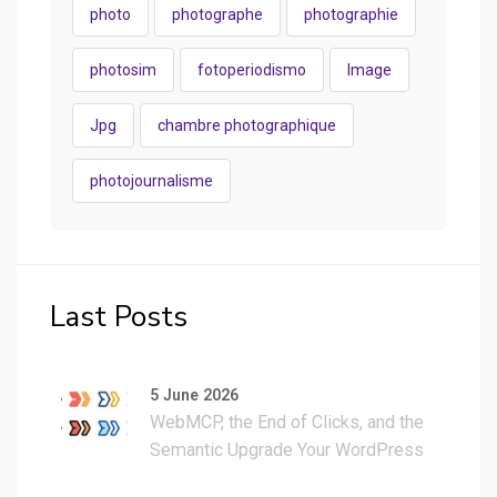
photo
photographe
photographie
photosim
fotoperiodismo
Image
Jpg
chambre photographique
photojournalisme
Last Posts
5 June 2026
WebMCP, the End of Clicks, and the
Semantic Upgrade Your WordPress
Site Actually Needs