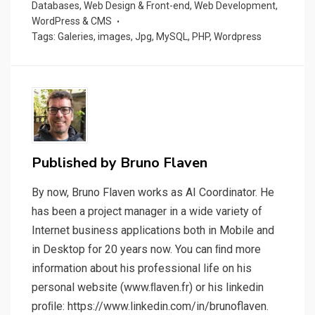
Databases
,
Web Design & Front-end
,
Web Development
,
WordPress & CMS
Tags:
Galeries
,
images
,
Jpg
,
MySQL
,
PHP
,
Wordpress
Published by
Bruno Flaven
By now, Bruno Flaven works as AI Coordinator. He
has been a project manager in a wide variety of
Internet business applications both in Mobile and
in Desktop for 20 years now. You can ﬁnd more
information about his professional life on his
personal website (www.ﬂaven.fr) or his linkedin
proﬁle: https://www.linkedin.com/in/brunoflaven.