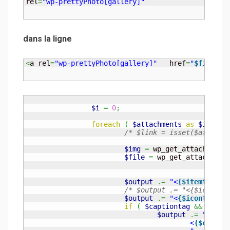
rel
=
"wp-prettyPhoto[gallery]"
dans la ligne
<
a rel
=
"wp-prettyPhoto[gallery]"
   href
=
"
$file
"
>
$
$i
=
0
;
foreach
(
$attachments
as
$id
=>
/* $link = isset($attr['l
$img
=
 wp_get_attachment_
$file
=
 wp_get_attachment
$output
.=
"<
{$itemtag}
 c
/* $output .= "<{$icontag
$output
.=
"<
{$icontag}
 c
if
(
$captiontag
&&
trim
(
$output
.=
"

					<
{$captio