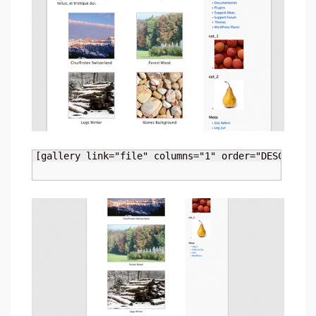
[gallery link="file" columns="1" order="DESC" ord