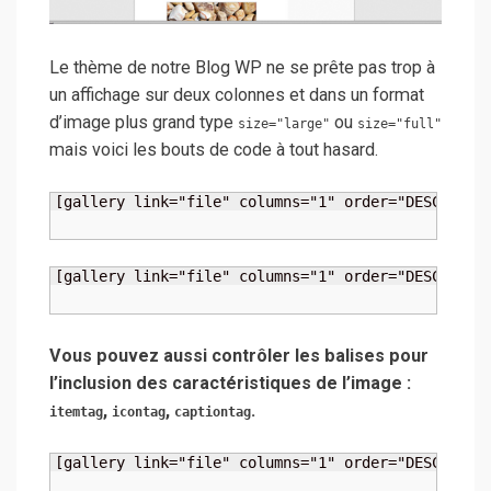
Le thème de notre Blog WP ne se prête pas trop à
un affichage sur deux colonnes et dans un format
d’image plus grand type
ou
size="large"
size="full"
mais voici les bouts de code à tout hasard.
[gallery link="file" columns="1" order="DESC" ord
[gallery link="file" columns="1" order="DESC" ord
Vous pouvez aussi contrôler les balises pour
l’inclusion des caractéristiques de l’image :
,
,
.
itemtag
icontag
captiontag
[gallery link="file" columns="1" order="DESC" ord