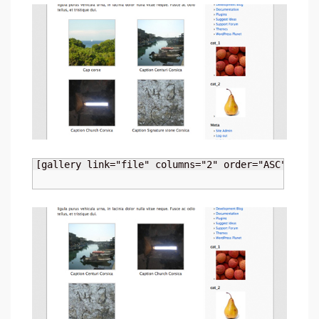
[gallery link="file" columns="2" order="ASC" orde