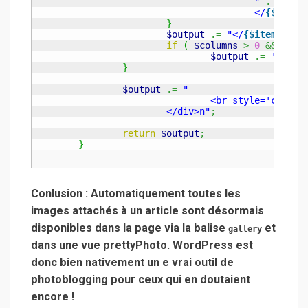
					"
.
 wptex
					</
{$capti
}
$output
.=
"</
{$itemtag}
>
if
(
$columns
>
0
&&
++
$i
$output
.=
'<br s
}
$output
.=
"

				<br style='clear: both;' />

			</div>n"
;
return
$output
;
}
Conlusion : Automatiquement toutes les
images attachés à un article sont désormais
disponibles dans la page via la balise
et
gallery
dans une vue prettyPhoto. WordPress est
donc bien nativement un e vrai outil de
photoblogging pour ceux qui en doutaient
encore !