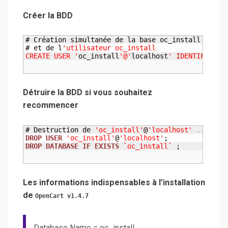
Créer la BDD
# Création simultanée de la base oc_install

# et de l
'utilisateur oc_install

CREATE USER '
oc_install
'@'
localhost
' IDENTIFIED B
Détruire la BDD si vous souhaitez
recommencer
# Destruction de 
'oc_install'
@
'localhost'
...
DROP
USER
'oc_install'
@
'localhost'
DROP
DATABASE
IF
EXISTS
`oc_install`
 ;
Les informations indispensables à l’installation
de
OpenCart v1.4.7
Database Name = oc_install