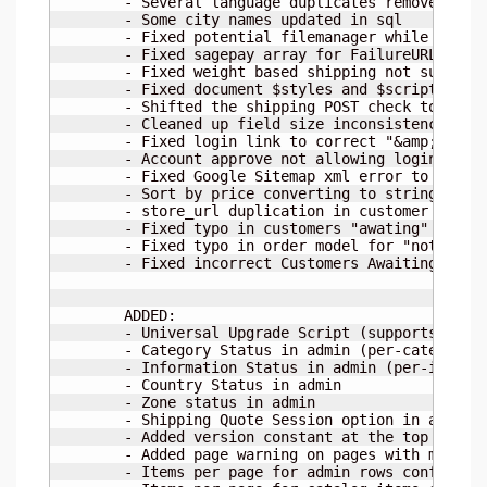
	- Several language duplicates removed

	- Some city names updated in sql

	- Fixed potential filemanager while loop error with readdir (Based on php.net's recommendation)

	- Fixed sagepay array for FailureURL

	- Fixed weight based shipping not supporting 0 cost

	- Fixed document $styles and $scripts on header.tpl to properly support the correct options

	- Shifted the shipping POST check to avoid reloading rate request when going to the payment page and not using quote session check

	- Cleaned up field size inconsistencies with email length between the validation checks and the db

	- Fixed login link to correct "&amp;" vs "&amp;";

	- Account approve not allowing logins for existing customers

	- Fixed Google Sitemap xml error to correct "&amp;" vs "&amp;amp";

	- Sort by price converting to string issue

	- store_url duplication in customer approval email

	- Fixed typo in customers "awating" approval function names

	- Fixed typo in order model for "notifiy" in the update function

	- Fixed incorrect Customers Awaiting Approval count on admin dashboard

	ADDED:

	- Universal Upgrade Script (supports upgrades as far back as v1.3.0)

	- Category Status in admin (per-category)

	- Information Status in admin (per-item)

	- Country Status in admin

	- Zone status in admin

	- Shipping Quote Session option in admin

	- Added version constant at the top of the startup.php file to allow programmatic usage

	- Added page warning on pages with multi-tabs to show error at top instead of just the field errors so it is clear

	- Items per page for admin rows configurable via admin
