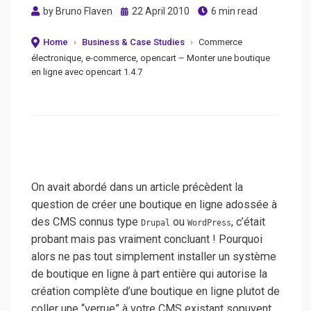
Posted
by
Bruno Flaven
22 April 2010
6 min read
on
Home
›
Business & Case Studies
›
Commerce
électronique, e-commerce, opencart – Monter une boutique
en ligne avec opencart 1.4.7
On avait abordé dans un article précèdent la
question de créer une boutique en ligne adossée à
des CMS connus type
ou
, c’était
Drupal
WordPress
probant mais pas vraiment concluant !
Pourquoi
alors ne pas tout simplement installer un système
de boutique en ligne à part entière qui autorise la
création complète d’une boutique en ligne plutot de
coller une “verrue” à votre CMS existant sopuvent