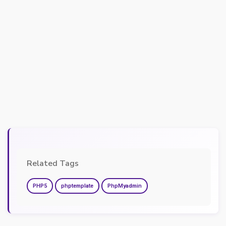
Related Tags
PHP5
phptemplate
PhpMyadmin