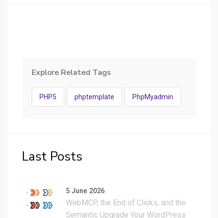
Explore Related Tags
PHP5
phptemplate
PhpMyadmin
Last Posts
5 June 2026
WebMCP, the End of Clicks, and the
Semantic Upgrade Your WordPress