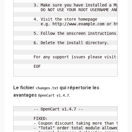
	3. Make sure you have installed a MySQL Database which has a user assigned to it 

	   DO NOT USE YOUR ROOT USERNAME AND ROOT PASSWORD

	4. Visit the store homepage

	   e.g. http://www.example.com or http://www.example.com/store/

	5. Follow the onscreen instructions.

	6. Delete the install directory.

	For any support issues please visit: http://www.opencart.com

	EOF
Le fichier
qui répertorie les
changes.txt
avantages
.
OpenCart v1.4.7
	-- OpenCart v1.4.7 --

	FIXED:

	- Coupon discount taking more than the product total. Now matches max product total

	- "Total" order total module allowed negative totals if discounts exceeded total. Now stops at 0
