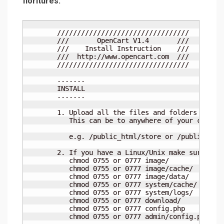
fioritures.
	/////////////////////////////////

	///       OpenCart V1.4       ///

	///    Install Instruction    ///

	///  http://www.opencart.com  ///

	/////////////////////////////////

	-------

	INSTALL

	-------

	1. Upload all the files and folders to your server from the "Upload" folder.

	   This can be to anywhere of your choice.

	   e.g. /public_html/store or /public_html

	2. If you have a Linux/Unix make sure the following folders and files are writable.

	   chmod 0755 or 0777 image/

	   chmod 0755 or 0777 image/cache/

	   chmod 0755 or 0777 image/data/   

	   chmod 0755 or 0777 system/cache/

	   chmod 0755 or 0777 system/logs/

	   chmod 0755 or 0777 download/

	   chmod 0755 or 0777 config.php

	   chmod 0755 or 0777 admin/config.php
