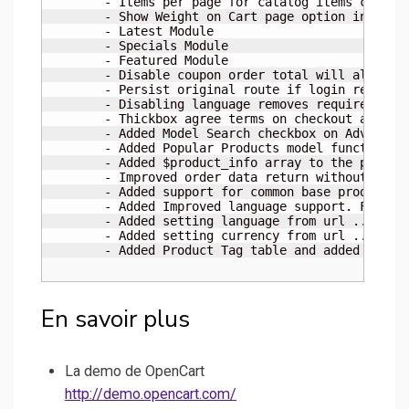
	- Items per page for catalog items configurable via admin (per store)

	- Show Weight on Cart page option in admin (per store)

	- Latest Module

	- Specials Module

	- Featured Module

	- Disable coupon order total will also disable coupon entry box on front end

	- Persist original route if login required

	- Disabling language removes requirement from need for entry in admin

	- Thickbox agree terms on checkout and create

	- Added Model Search checkbox on Advanced Search

	- Added Popular Products model function (Order by Viewed) for future use.

	- Added $product_info array to the product to make echoing additional fields easier

	- Improved order data return without double processing/subset

	- Added support for common base product discount pricing

	- Added Improved language support. Fallback to English for missing entries to avoid fatal errors over missing language file

	- Added setting language from url ...route=common/home&amp;language=de

	- Added setting currency from url ...route=common/home&amp;currency=USD

	- Added Product Tag table and added searc
En savoir plus
La demo de OpenCart
http://demo.opencart.com/