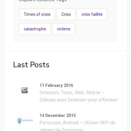
Times of crisis
Crise
crise faillite
catastrophe
victime
Last Posts
11 February 2016
Selenium, Tests, Web, Mobile –
Débuter avec Selenium pour effectuer
des tests
14 December 2015
Periscope, Android – Utiliser l’API de
stream de Periscope