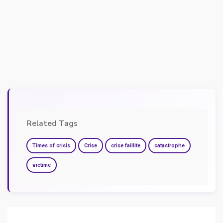
Related Tags
Times of crisis
Crise
crise faillite
catastrophe
victime