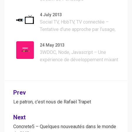
4 July 2013
Social TV, HbbTV, TV connectée –
Tentative d’une approche par l’usage,
UX, de la télévision connectée
24 May 2013
3WDOC, Node, Javascript – Une
expérience de développement mixant
3WDOC et Node.js pour un service à
valeur ajoutée
Post
Prev
navigation
Le patron, c’est nous de Rafaël Trapet
Next
Concrete5 – Quelques nouveautés dans le monde