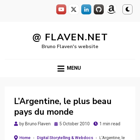
Skip
to
@ FLAVEN.NET
content
Bruno Flaven's website
MENU
L’Argentine, le plus beau
pays du monde
Posted
by
Bruno Flaven
5 October 2010
1 min read
on
Home
›
Digital Storytelling & Webdocs
›
L’Argentine, le