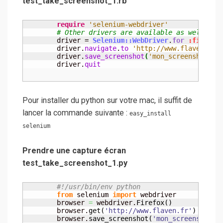
test_take_screenshot_1.rb
require
'selenium-webdriver'
# Other drivers are available as well htt
	driver = 
Selenium::WebDriver
.
for
:firefox
	driver.
navigate
.
to
'http://www.flaven.fr'
	driver.
save_screenshot
(
'mon_screenshot_rb
	driver.
quit
Pour installer du python sur votre mac, il suffit de
lancer la commande suivante :
easy_install
selenium
Prendre une capture écran
test_take_screenshot_1.py
#!/usr/bin/env python
from
 selenium 
import
 webdriver

	browser 
=
 webdriver.
Firefox
(
)
	browser.
get
(
'http://www.flaven.fr'
)
	browser.
save_screenshot
(
'mon_screenshot_p