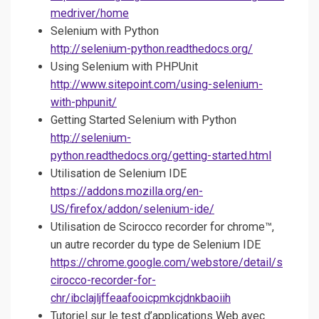
medriver/home
Selenium with Python
http://selenium-python.readthedocs.org/
Using Selenium with PHPUnit
http://www.sitepoint.com/using-selenium-
with-phpunit/
Getting Started Selenium with Python
http://selenium-
python.readthedocs.org/getting-started.html
Utilisation de Selenium IDE
https://addons.mozilla.org/en-
US/firefox/addon/selenium-ide/
Utilisation de Scirocco recorder for chrome™,
un autre recorder du type de Selenium IDE
https://chrome.google.com/webstore/detail/s
cirocco-recorder-for-
chr/ibclajljffeaafooicpmkcjdnkbaoiih
Tutoriel sur le test d’applications Web avec