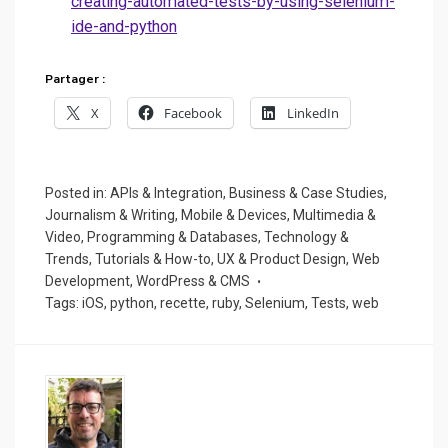
creating-automated-tests-by-using-selenium-
ide-and-python
Partager :
X
Facebook
LinkedIn
Posted in:
APIs & Integration
,
Business & Case Studies
,
Journalism & Writing
,
Mobile & Devices
,
Multimedia &
Video
,
Programming & Databases
,
Technology &
Trends
,
Tutorials & How-to
,
UX & Product Design
,
Web
Development
,
WordPress & CMS
Tags:
iOS
,
python
,
recette
,
ruby
,
Selenium
,
Tests
,
web