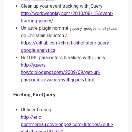
Clean up your event tracking with jQuery
http://workwebplay.com/2010/08/15/event-
tracking-jquery/
Un autre plugin nommé
jquery-google-analytics
de Christian Hellsten /
https://github.com/christianhellsten/jquery-
google-analytics
Get URL parameters & values with jQuery
http://jquery-
howto.blogspot.com/2009/09/get-url-
parameters-values-with-jquery.html
Firebug, FireQuery
Utiliser firebug
http://eric-
pommereau.developpez.com/tutoriels/outil-
web/firebug/#LIV-C