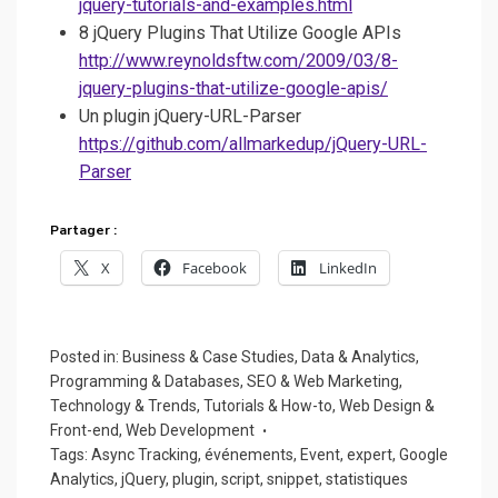
jquery-tutorials-and-examples.html
8 jQuery Plugins That Utilize Google APIs
http://www.reynoldsftw.com/2009/03/8-
jquery-plugins-that-utilize-google-apis/
Un plugin jQuery-URL-Parser
https://github.com/allmarkedup/jQuery-URL-
Parser
Partager :
X
Facebook
LinkedIn
Posted in:
Business & Case Studies
,
Data & Analytics
,
Programming & Databases
,
SEO & Web Marketing
,
Technology & Trends
,
Tutorials & How-to
,
Web Design &
Front-end
,
Web Development
Tags:
Async Tracking
,
événements
,
Event
,
expert
,
Google
Analytics
,
jQuery
,
plugin
,
script
,
snippet
,
statistiques