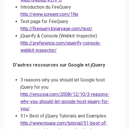
Introduction du FireQuery
http://www.screenr.com/1Nx
Test page for FireQuery
http://firequery.binaryage.com/test/
jQuerify & Console (Webkit-Inspector)
http://zreference.com/jquerify-console-
webkit-inspector/
D’autres ressources sur Google et jQuery
3 reasons why you should let Google host
jQuery for you
http://encosia.com/2008/12/10/3-reasons-
why-you-should-let-google-host-jquery-for-
you/
51+ Best of jQuery Tutorials and Examples
http://www.noupe.com/tutorial/51-best-of-