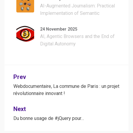
AI-Augmented Journalism: Practical
Implementation of Semantic
Clustering, Multilingual Transcription,
and WordPress Automation
24 November 2025
AI, Agentic Browsers and the End of
Digital Autonomy
Post
Prev
navigation
Webdocumentaire, La commune de Paris : un projet
révolutionnaire innovant !
Next
Du bonne usage de #jQuery pour…