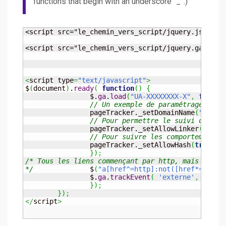
functions that begin with an underscore “_”.)
<script src="le_chemin_vers_script/jquery.js" type
<script src="le_chemin_vers_script/jquery.ga.js" t
<
script type
=
"text/javascript"
>
$
(
document
)
.
ready
(
function
(
)
{
		$.
ga
.
load
(
"UA-XXXXXXXX-X"
,
functi
// Un exemple de paramétrage du p
		pageTracker._setDomainName
(
".votr
// Pour permettre le suivi des ut
		pageTracker._setAllowLinker
(
true
)
// Pour suivre les comportements 
		pageTracker._setAllowHash
(
true
)
;
}
)
;
/* Tous les liens commençant par http, mais qui ne
*/
		$
(
"a[href^=http]:not([href*='votr
		$.
ga
.
trackEvent
(
'externe'
,
'clic
}
)
;
}
)
;
</
script
>