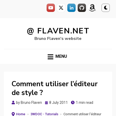
Skip
to
@ FLAVEN.NET
content
Bruno Flaven's website
MENU
Comment utiliser l’éditeur
de style ?
Posted
by
Bruno Flaven
8 July 2011
1 min read
on
Home
›
3WDOC - Tutorials
›
Comment utiliser l’éditeur