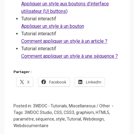
Appliquer un style aux boutons d’interface
utilisateur (UI buttons)
Tutorial interactif
Appliquer un style à un bouton
Tutorial interactif
Comment appliquer un style à un article ?
Tutorial interactif
Comment appliquer un style à une séquence ?
Partager :
X
Facebook
LinkedIn
Posted in:
3WDOC - Tutorials
,
Miscellaneous / Other
Tags:
3WDOC Studio
,
CSS
,
CSS3
,
graphism
,
HTML5
,
paramètre
,
séquence
,
style
,
Tutorial
,
Webdesign
,
Webdocumentaire