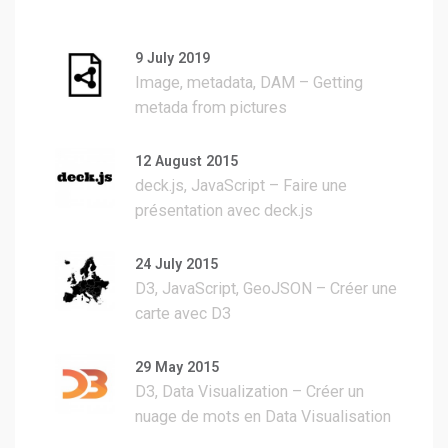
9 July 2019
Image, metadata, DAM – Getting
metada from pictures
12 August 2015
deck.js, JavaScript – Faire une
présentation avec deck.js
24 July 2015
D3, JavaScript, GeoJSON – Créer une
carte avec D3
29 May 2015
D3, Data Visualization – Créer un
nuage de mots en Data Visualisation
sur la base d’un texte