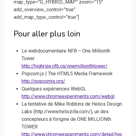
map_type=”G_HYBRID_MAP” zoom=”15″
add_overview_control=”true”
add_map_type_control=”true”]
Pour aller plus loin
Le webdocumentaire NFB – One Millionth
Tower
http://highrise.nfb.ca/onemillionthtower/
Popcorn.js | The HTML5 Media Framework
http://popcornjs.org/
Quelques expériences WebGL
http://www.chromeexperiments.com/webgl
La tentative de Mike Robbins de Helios Design
Labs (http://www.heliozilla.com/), un des
concepteurs à l’origine de ONE MILLIONth
TOWER
http://www.chromeexperiments.com/detail/hig