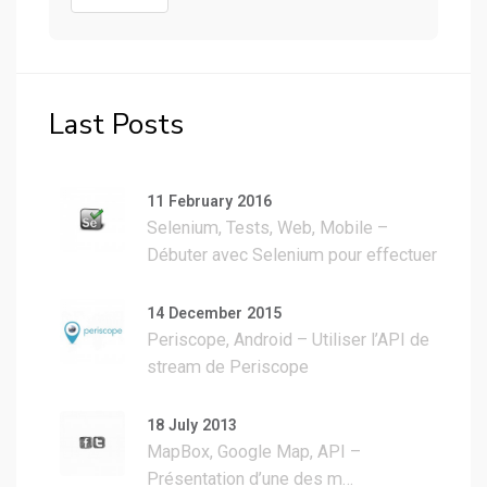
Last Posts
11 February 2016
Selenium, Tests, Web, Mobile –
Débuter avec Selenium pour effectuer
des tests
14 December 2015
Periscope, Android – Utiliser l’API de
stream de Periscope
18 July 2013
MapBox, Google Map, API –
Présentation d’une des m…