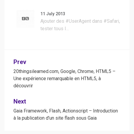
11 July 2013
Ajouter des #UserAgent dans #Safari,
tester tous l…
Post
Prev
navigation
20thingsilearned.com, Google, Chrome, HTML5 –
Une expérience remarquable en HTML5, à
découvrir
Next
Gaia Framework, Flash, Actionscript – Introduction
à la publication d’un site flash sous Gaia