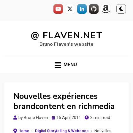
Skip
to
@ FLAVEN.NET
content
Bruno Flaven's website
MENU
Nouvelles expériences
brandcontent en richmedia
Posted
by
Bruno Flaven
15 April 2011
3 min read
on
Home
›
Digital Storytelling & Webdocs
›
Nouvelles