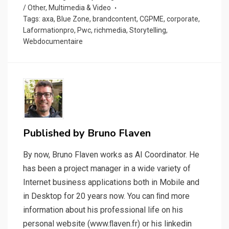
/ Other
,
Multimedia & Video
Tags:
axa
,
Blue Zone
,
brandcontent
,
CGPME
,
corporate
,
Laformationpro
,
Pwc
,
richmedia
,
Storytelling
,
Webdocumentaire
Published by
Bruno Flaven
By now, Bruno Flaven works as AI Coordinator. He
has been a project manager in a wide variety of
Internet business applications both in Mobile and
in Desktop for 20 years now. You can ﬁnd more
information about his professional life on his
personal website (www.ﬂaven.fr) or his linkedin